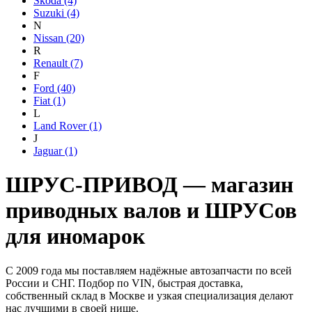
Skoda
(4)
Suzuki
(4)
N
Nissan
(20)
R
Renault
(7)
F
Ford
(40)
Fiat
(1)
L
Land Rover
(1)
J
Jaguar
(1)
ШРУС-ПРИВОД — магазин
приводных валов и ШРУСов
для иномарок
С 2009 года мы поставляем надёжные автозапчасти по всей
России и СНГ. Подбор по VIN, быстрая доставка,
собственный склад в Москве и узкая специализация делают
нас лучшими в своей нише.