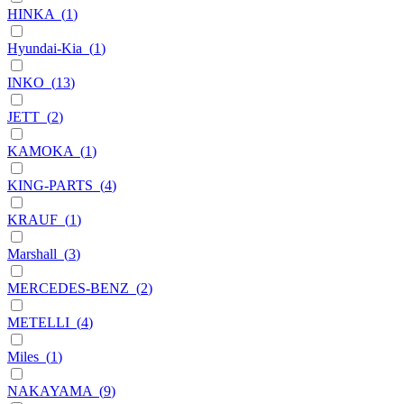
HINKA
(
1
)
Hyundai-Kia
(
1
)
INKO
(
13
)
JETT
(
2
)
KAMOKA
(
1
)
KING-PARTS
(
4
)
KRAUF
(
1
)
Marshall
(
3
)
MERCEDES-BENZ
(
2
)
METELLI
(
4
)
Miles
(
1
)
NAKAYAMA
(
9
)