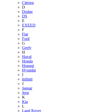
Citroen
D
Dodge
DS
E
EXEED
F
Fiat
Ford
G
Geely
H
Haval
Honda
Hongqi
Hyundai
I
Infiniti
J
Jaguar
Jeep
K
Kia
L
Land Rover