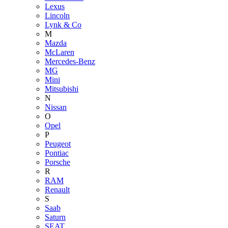
Lexus
Lincoln
Lynk & Co
M
Mazda
McLaren
Mercedes-Benz
MG
Mini
Mitsubishi
N
Nissan
O
Opel
P
Peugeot
Pontiac
Porsche
R
RAM
Renault
S
Saab
Saturn
SEAT