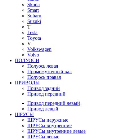
Skoda
Smart
Subaru
Suzuki
T
Tesla
Toyota
V
Volkswagen
Volvo
ПОЛУОСИ
Полуось левая
Промежуточный вал
Полуось правая
ПРИВОДЫ
Привод задний
Привод передний
Привод передний левый
Привод левый
ШРУСЫ
ШРУСы наружные
ШРУСы внутренние
ШРУСы внутренние левые
ШРУСы левые