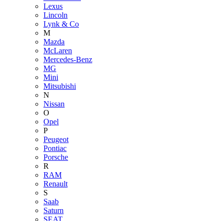
Lexus
Lincoln
Lynk & Co
M
Mazda
McLaren
Mercedes-Benz
MG
Mini
Mitsubishi
N
Nissan
O
Opel
P
Peugeot
Pontiac
Porsche
R
RAM
Renault
S
Saab
Saturn
SEAT