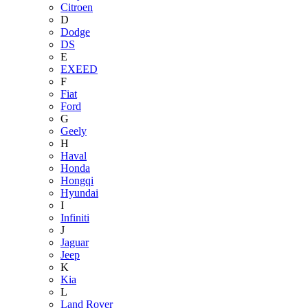
Citroen
D
Dodge
DS
E
EXEED
F
Fiat
Ford
G
Geely
H
Haval
Honda
Hongqi
Hyundai
I
Infiniti
J
Jaguar
Jeep
K
Kia
L
Land Rover