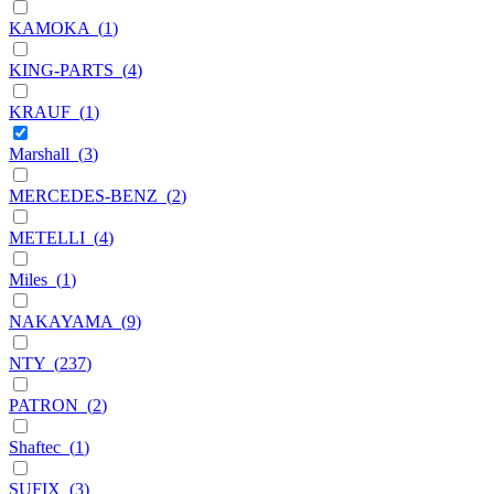
KAMOKA
(
1
)
KING-PARTS
(
4
)
KRAUF
(
1
)
Marshall
(
3
)
MERCEDES-BENZ
(
2
)
METELLI
(
4
)
Miles
(
1
)
NAKAYAMA
(
9
)
NTY
(
237
)
PATRON
(
2
)
Shaftec
(
1
)
SUFIX
(
3
)