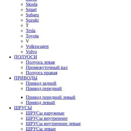
Skoda
Smart
Subaru
Suzuki
T
Tesla
Toyota
V
Volkswagen
Volvo
ПОЛУОСИ
Полуось левая
Промежуточный вал
Полуось правая
ПРИВОДЫ
Привод задний
Привод передний
Привод передний левый
Привод левый
ШРУСЫ
ШРУСы наружные
ШРУСы внутренние
ШРУСы внутренние левые
ШРУСы левые