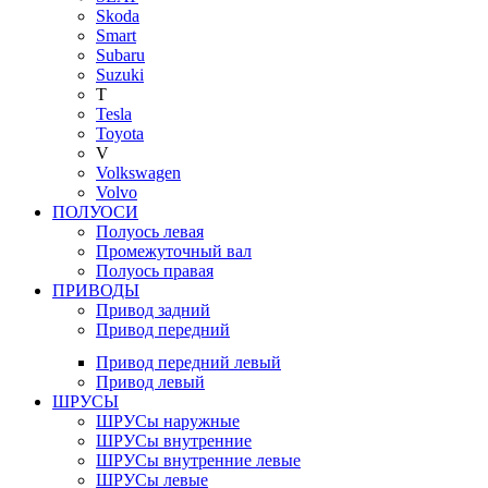
Skoda
Smart
Subaru
Suzuki
T
Tesla
Toyota
V
Volkswagen
Volvo
ПОЛУОСИ
Полуось левая
Промежуточный вал
Полуось правая
ПРИВОДЫ
Привод задний
Привод передний
Привод передний левый
Привод левый
ШРУСЫ
ШРУСы наружные
ШРУСы внутренние
ШРУСы внутренние левые
ШРУСы левые