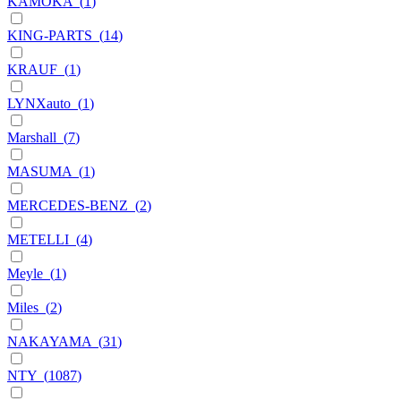
KAMOKA
(
1
)
KING-PARTS
(
14
)
KRAUF
(
1
)
LYNXauto
(
1
)
Marshall
(
7
)
MASUMA
(
1
)
MERCEDES-BENZ
(
2
)
METELLI
(
4
)
Meyle
(
1
)
Miles
(
2
)
NAKAYAMA
(
31
)
NTY
(
1087
)