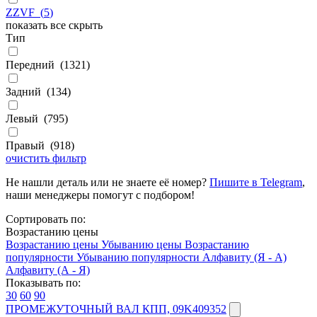
ZZVF
(
5
)
показать все
скрыть
Тип
Передний
(
1321
)
Задний
(
134
)
Левый
(
795
)
Правый
(
918
)
очистить фильтр
Не нашли деталь или не знаете её номер?
Пишите в Telegram
,
наши менеджеры помогут с подбором!
Сортировать по:
Возрастанию цены
Возрастанию цены
Убыванию цены
Возрастанию
популярности
Убыванию популярности
Алфавиту (Я - А)
Алфавиту (А - Я)
Показывать по:
30
60
90
ПРОМЕЖУТОЧНЫЙ ВАЛ КПП, 09K409352