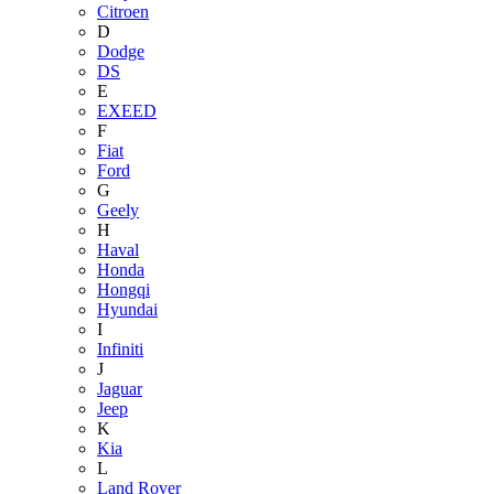
Citroen
D
Dodge
DS
E
EXEED
F
Fiat
Ford
G
Geely
H
Haval
Honda
Hongqi
Hyundai
I
Infiniti
J
Jaguar
Jeep
K
Kia
L
Land Rover