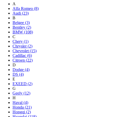
A
Alfa Romeo
(8)
Audi
(23)
B
Belgee
(3)
Bentley
(2)
BMW
(108)
C
Chery
(1)
Chrysler
(2)
Chevrolet
(15)
Cadillac
(6)
Citroen
(22)
D
Dodge
(4)
DS
(4)
E
EXEED
(2)
G
Geely
(12)
H
Haval
(4)
Honda
(21)
Hongqi
(2)
Hyundai
(118)