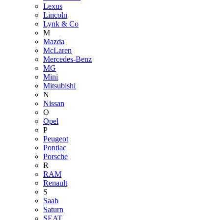
Lexus
Lincoln
Lynk & Co
M
Mazda
McLaren
Mercedes-Benz
MG
Mini
Mitsubishi
N
Nissan
O
Opel
P
Peugeot
Pontiac
Porsche
R
RAM
Renault
S
Saab
Saturn
SEAT