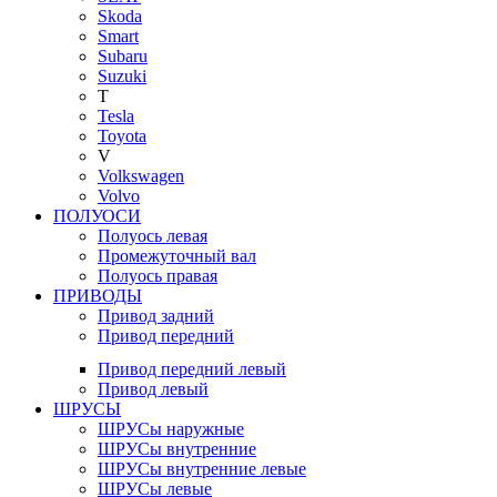
Skoda
Smart
Subaru
Suzuki
T
Tesla
Toyota
V
Volkswagen
Volvo
ПОЛУОСИ
Полуось левая
Промежуточный вал
Полуось правая
ПРИВОДЫ
Привод задний
Привод передний
Привод передний левый
Привод левый
ШРУСЫ
ШРУСы наружные
ШРУСы внутренние
ШРУСы внутренние левые
ШРУСы левые