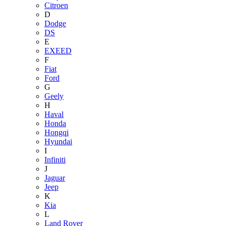
Citroen
D
Dodge
DS
E
EXEED
F
Fiat
Ford
G
Geely
H
Haval
Honda
Hongqi
Hyundai
I
Infiniti
J
Jaguar
Jeep
K
Kia
L
Land Rover