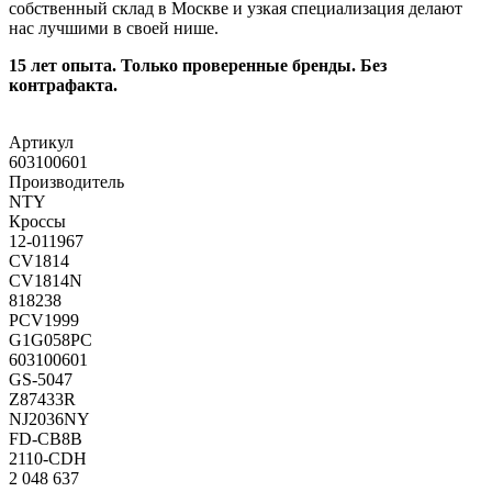
собственный склад в Москве и узкая специализация делают
нас лучшими в своей нише.
15 лет опыта. Только проверенные бренды. Без
контрафакта.
Артикул
603100601
Производитель
NTY
Кроссы
12-011967
CV1814
CV1814N
818238
PCV1999
G1G058PC
603100601
GS-5047
Z87433R
NJ2036NY
FD-CB8B
2110-CDH
2 048 637