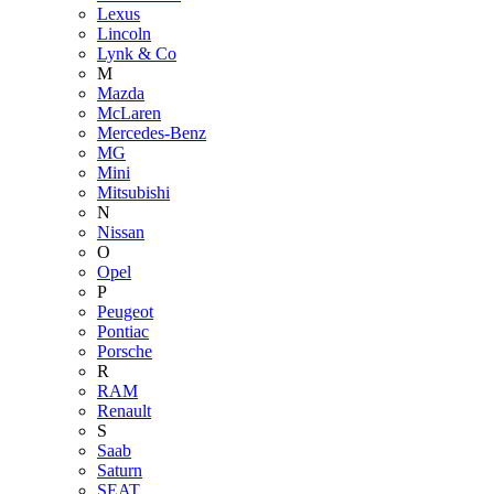
Lexus
Lincoln
Lynk & Co
M
Mazda
McLaren
Mercedes-Benz
MG
Mini
Mitsubishi
N
Nissan
O
Opel
P
Peugeot
Pontiac
Porsche
R
RAM
Renault
S
Saab
Saturn
SEAT