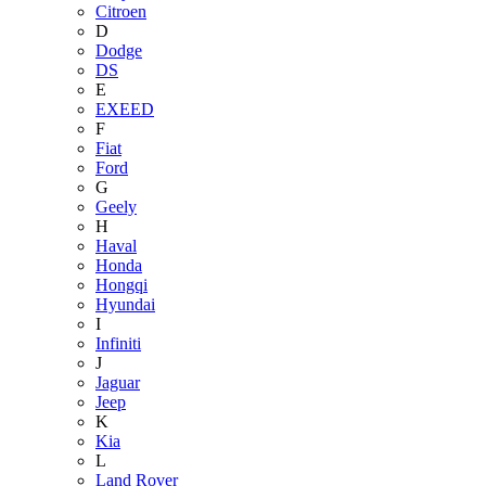
Citroen
D
Dodge
DS
E
EXEED
F
Fiat
Ford
G
Geely
H
Haval
Honda
Hongqi
Hyundai
I
Infiniti
J
Jaguar
Jeep
K
Kia
L
Land Rover