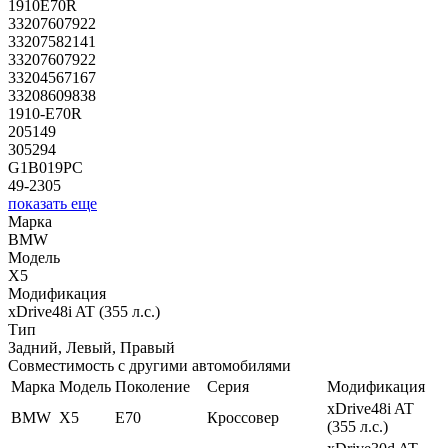
1910E70R
33207607922
33207582141
33207607922
33204567167
33208609838
1910-E70R
205149
305294
G1B019PC
49-2305
показать еще
Марка
BMW
Модель
X5
Модификация
xDrive48i AT (355 л.с.)
Тип
Задний, Левый, Правый
Совместимость с другими автомобилями
Марка
Модель
Поколение
Серия
Модификация
xDrive48i AT
BMW
X5
E70
Кроссовер
(355 л.с.)