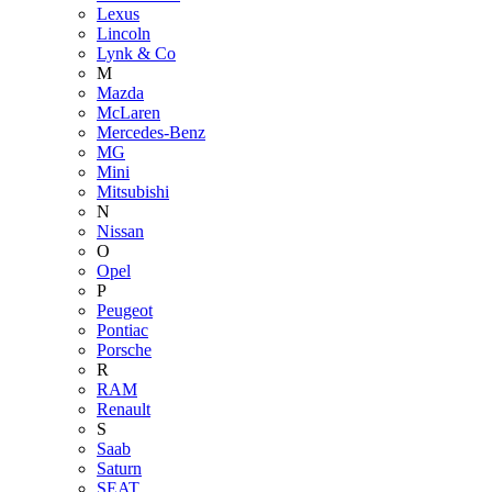
Lexus
Lincoln
Lynk & Co
M
Mazda
McLaren
Mercedes-Benz
MG
Mini
Mitsubishi
N
Nissan
O
Opel
P
Peugeot
Pontiac
Porsche
R
RAM
Renault
S
Saab
Saturn
SEAT