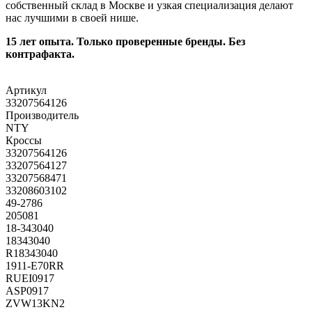
собственный склад в Москве и узкая специализация делают
нас лучшими в своей нише.
15 лет опыта. Только проверенные бренды. Без
контрафакта.
Артикул
33207564126
Производитель
NTY
Кроссы
33207564126
33207564127
33207568471
33208603102
49-2786
205081
18-343040
18343040
R18343040
1911-E70RR
RUEI0917
ASP0917
ZVW13KN2