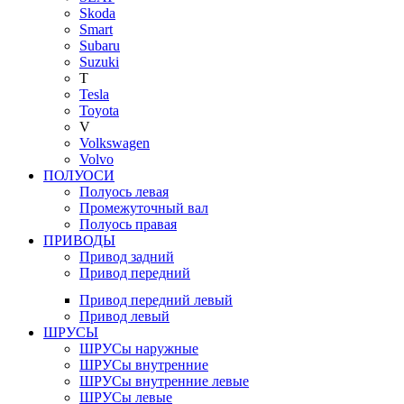
Skoda
Smart
Subaru
Suzuki
T
Tesla
Toyota
V
Volkswagen
Volvo
ПОЛУОСИ
Полуось левая
Промежуточный вал
Полуось правая
ПРИВОДЫ
Привод задний
Привод передний
Привод передний левый
Привод левый
ШРУСЫ
ШРУСы наружные
ШРУСы внутренние
ШРУСы внутренние левые
ШРУСы левые