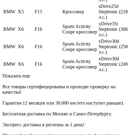
sDrive25d
BMW
X5
F15
Кроссовер
Steptronic (218
л.с.)
xDrive35i
Sports Activity
BMW
X6
F16
Steptronic (306
Coupe кроссовер
л.с.)
xDrive30d
Sports Activity
BMW
X6
F16
Steptronic (258
Coupe кроссовер
л.с.)
xDrive30d
Sports Activity
BMW
X6
F16
Steptroniс (249
Coupe кроссовер
л.с.)
Показать еще
Все товары сертифицированы и проходят проверку на
качества!
Гарантия 12 месяцев или 30.000 км (что наступит раньше).
Бесплатная доставка по Москве и Санкт-Петербургу.
Экспресс доставка в регионы за 1 день!