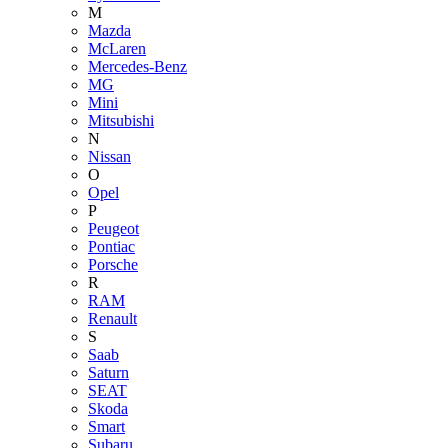
M
Mazda
McLaren
Mercedes-Benz
MG
Mini
Mitsubishi
N
Nissan
O
Opel
P
Peugeot
Pontiac
Porsche
R
RAM
Renault
S
Saab
Saturn
SEAT
Skoda
Smart
Subaru