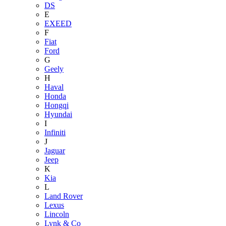
DS
E
EXEED
F
Fiat
Ford
G
Geely
H
Haval
Honda
Hongqi
Hyundai
I
Infiniti
J
Jaguar
Jeep
K
Kia
L
Land Rover
Lexus
Lincoln
Lynk & Co