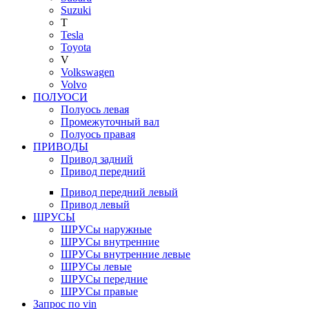
Suzuki
T
Tesla
Toyota
V
Volkswagen
Volvo
ПОЛУОСИ
Полуось левая
Промежуточный вал
Полуось правая
ПРИВОДЫ
Привод задний
Привод передний
Привод передний левый
Привод левый
ШРУСЫ
ШРУСы наружные
ШРУСы внутренние
ШРУСы внутренние левые
ШРУСы левые
ШРУСы передние
ШРУСы правые
Запрос по vin