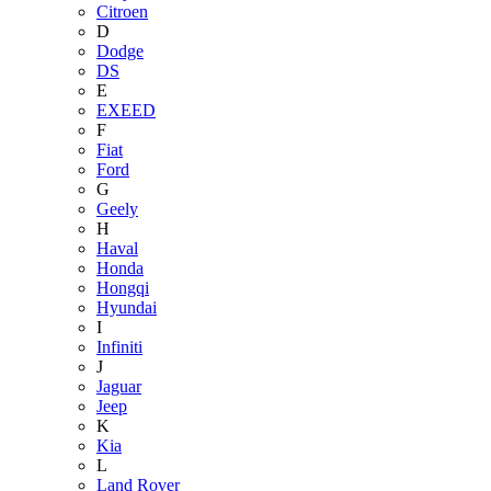
Citroen
D
Dodge
DS
E
EXEED
F
Fiat
Ford
G
Geely
H
Haval
Honda
Hongqi
Hyundai
I
Infiniti
J
Jaguar
Jeep
K
Kia
L
Land Rover