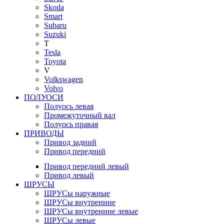
Skoda
Smart
Subaru
Suzuki
T
Tesla
Toyota
V
Volkswagen
Volvo
ПОЛУОСИ
Полуось левая
Промежуточный вал
Полуось правая
ПРИВОДЫ
Привод задний
Привод передний
Привод передний левый
Привод левый
ШРУСЫ
ШРУСы наружные
ШРУСы внутренние
ШРУСы внутренние левые
ШРУСы левые