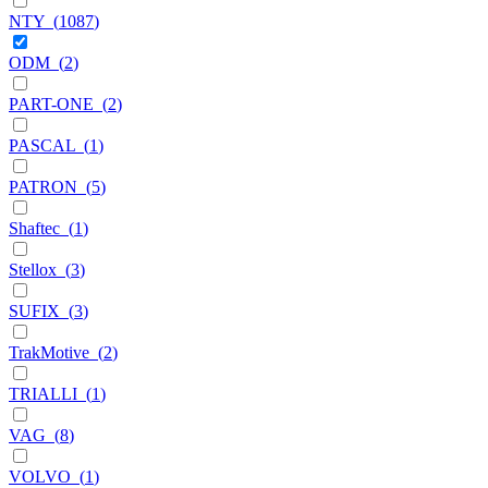
NTY
(
1087
)
ODM
(
2
)
PART-ONE
(
2
)
PASCAL
(
1
)
PATRON
(
5
)
Shaftec
(
1
)
Stellox
(
3
)
SUFIX
(
3
)
TrakMotive
(
2
)
TRIALLI
(
1
)
VAG
(
8
)
VOLVO
(
1
)