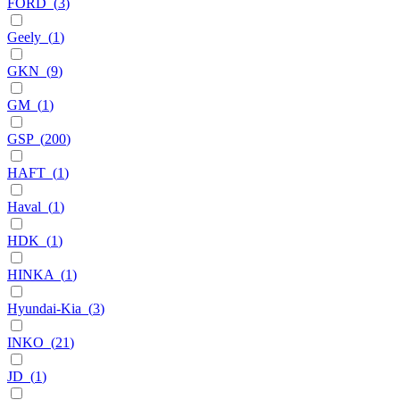
FORD
(
3
)
Geely
(
1
)
GKN
(
9
)
GM
(
1
)
GSP
(
200
)
HAFT
(
1
)
Haval
(
1
)
HDK
(
1
)
HINKA
(
1
)
Hyundai-Kia
(
3
)
INKO
(
21
)
JD
(
1
)