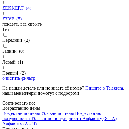
ZEKKERT
(
4
)
ZZVF
(
5
)
показать все
скрыть
Тип
Передний
(
2
)
Задний
(
0
)
Левый
(
1
)
Правый
(
2
)
очистить фильтр
Не нашли деталь или не знаете её номер?
Пишите в Telegram
,
наши менеджеры помогут с подбором!
Сортировать по:
Возрастанию цены
Возрастанию цены
Убыванию цены
Возрастанию
популярности
Убыванию популярности
Алфавиту (Я - А)
Алфавиту (А - Я)
Показывать по: