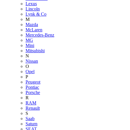
Lexus
Lincoln
Lynk & Co
M
Mazda
McLaren
Mercedes-Benz
MG
Mini
Mitsubishi
N
Nissan
O
Opel
P
Peugeot
Pontiac
Porsche
R
RAM
Renault
S
Saab
Saturn
SEAT