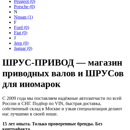
Peugeot
(0)
Porsche
(0)
N
Nissan
(1)
F
Ford
(0)
Fiat
(0)
J
Jeep
(0)
Jaguar
(0)
ШРУС-ПРИВОД — магазин
приводных валов и ШРУСов
для иномарок
С 2009 года мы поставляем надёжные автозапчасти по всей
России и СНГ. Подбор по VIN, быстрая доставка,
собственный склад в Москве и узкая специализация делают
нас лучшими в своей нише.
15 лет опыта. Только проверенные бренды. Без
контрафакта.