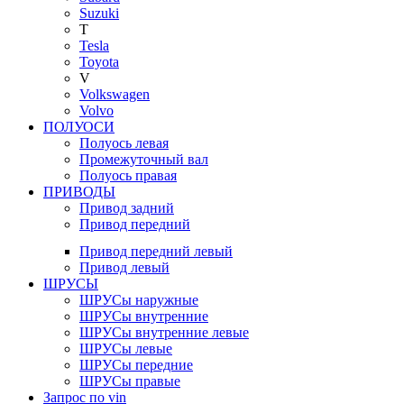
Suzuki
T
Tesla
Toyota
V
Volkswagen
Volvo
ПОЛУОСИ
Полуось левая
Промежуточный вал
Полуось правая
ПРИВОДЫ
Привод задний
Привод передний
Привод передний левый
Привод левый
ШРУСЫ
ШРУСы наружные
ШРУСы внутренние
ШРУСы внутренние левые
ШРУСы левые
ШРУСы передние
ШРУСы правые
Запрос по vin