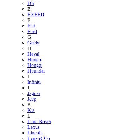
DS
E
EXEED
F
Fiat
Ford
G
Geely
H
Haval
Honda
Hongqi
Hyundai
I
Infiniti
J
Jaguar
Jeep
K
Kia
L
Land Rover
Lexus
Lincoln
Lynk & Co