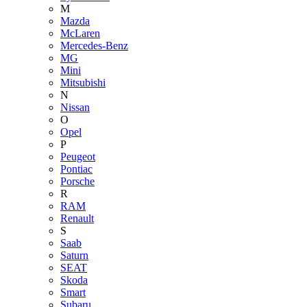
M
Mazda
McLaren
Mercedes-Benz
MG
Mini
Mitsubishi
N
Nissan
O
Opel
P
Peugeot
Pontiac
Porsche
R
RAM
Renault
S
Saab
Saturn
SEAT
Skoda
Smart
Subaru