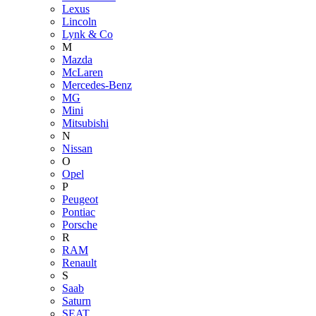
Lexus
Lincoln
Lynk & Co
M
Mazda
McLaren
Mercedes-Benz
MG
Mini
Mitsubishi
N
Nissan
O
Opel
P
Peugeot
Pontiac
Porsche
R
RAM
Renault
S
Saab
Saturn
SEAT