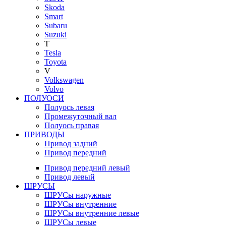
Skoda
Smart
Subaru
Suzuki
T
Tesla
Toyota
V
Volkswagen
Volvo
ПОЛУОСИ
Полуось левая
Промежуточный вал
Полуось правая
ПРИВОДЫ
Привод задний
Привод передний
Привод передний левый
Привод левый
ШРУСЫ
ШРУСы наружные
ШРУСы внутренние
ШРУСы внутренние левые
ШРУСы левые