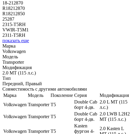
18-212870
R18212870
R18212850
25287
2315-T5RH
VWIR-T5M1
2311-T5RH
показать еще
Марка
Volkswagen
Модель
Transporter
Модификация
2.0 MT (115 л.с.)
Тип
Передний, Правый
Совместимость с другими автомобилями
Марка
Модель
Поколение
Серия
Модификация
Double Cab
2.0 L MT (115
Volkswagen
Transporter
T5
борт 4-дв.
л.с.)
Double Cab
2.0 LWB L2H2
Volkswagen
Transporter
T5
борт 4-дв.
MT (115 л.с.)
Kasten
2.0 Kasten L
Volkswagen
Transporter
T5
фургон 4-
MT (115 л.с.)