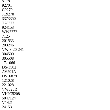
5178
9270T
C9270
JC9270
3373350
T78322
924153
WW3372
7125
201533
203246
VW-8-20-241
304500
305508
17-1066
DS-3502
AV501A
DS16879
121028
221028
VW323R
VKJC5208
5047124
V1421
24153