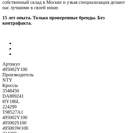
собственный склад в Москве и узкая специализация делают
нас лучшими в своей нише.
15 лет опыта. Только проверенные бренды. Без
контрафакта.
Артикул
495002Y100
Производитель
NTY
Кроссы
3548450
DA809241
HY186L
224299
T98527A1
495002Y100
495002S100
495003W100