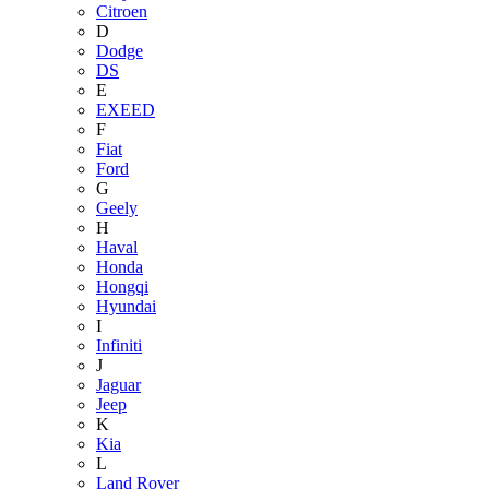
Citroen
D
Dodge
DS
E
EXEED
F
Fiat
Ford
G
Geely
H
Haval
Honda
Hongqi
Hyundai
I
Infiniti
J
Jaguar
Jeep
K
Kia
L
Land Rover