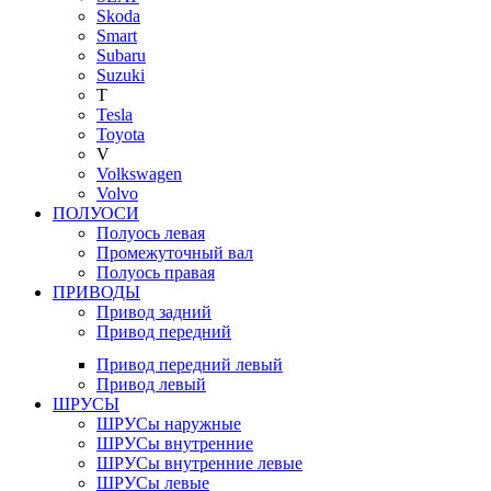
Skoda
Smart
Subaru
Suzuki
T
Tesla
Toyota
V
Volkswagen
Volvo
ПОЛУОСИ
Полуось левая
Промежуточный вал
Полуось правая
ПРИВОДЫ
Привод задний
Привод передний
Привод передний левый
Привод левый
ШРУСЫ
ШРУСы наружные
ШРУСы внутренние
ШРУСы внутренние левые
ШРУСы левые