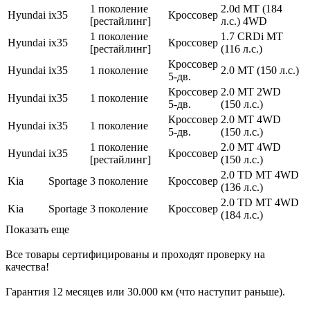
1 поколение
2.0d MT (184
Hyundai
ix35
Кроссовер
[рестайлинг]
л.с.) 4WD
1 поколение
1.7 CRDi MT
Hyundai
ix35
Кроссовер
[рестайлинг]
(116 л.с.)
Кроссовер
Hyundai
ix35
1 поколение
2.0 MT (150 л.с.)
5-дв.
Кроссовер
2.0 MT 2WD
Hyundai
ix35
1 поколение
5-дв.
(150 л.с.)
Кроссовер
2.0 MT 4WD
Hyundai
ix35
1 поколение
5-дв.
(150 л.с.)
1 поколение
2.0 MT 4WD
Hyundai
ix35
Кроссовер
[рестайлинг]
(150 л.с.)
2.0 TD MT 4WD
Kia
Sportage
3 поколение
Кроссовер
(136 л.с.)
2.0 TD MT 4WD
Kia
Sportage
3 поколение
Кроссовер
(184 л.с.)
Показать еще
Все товары сертифицированы и проходят проверку на
качества!
Гарантия 12 месяцев или 30.000 км (что наступит раньше).