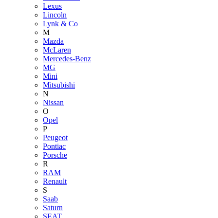
Lexus
Lincoln
Lynk & Co
M
Mazda
McLaren
Mercedes-Benz
MG
Mini
Mitsubishi
N
Nissan
O
Opel
P
Peugeot
Pontiac
Porsche
R
RAM
Renault
S
Saab
Saturn
SEAT