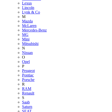
Lexus
Lincoln
Lynk & Co
M
Mazda
McLaren
Mercedes-Benz
MG
Mini
Mitsubishi
N
Nissan
O
Opel
P
Peugeot
Pontiac
Porsche
R
RAM
Renault
S
Saab
Saturn
SEAT