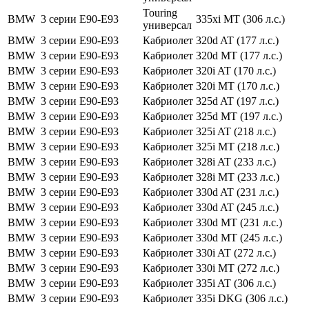
Touring
BMW
3 серии
E90-E93
335xi MT (306 л.с.)
универсал
BMW
3 серии
E90-E93
Кабриолет
320d AT (177 л.с.)
BMW
3 серии
E90-E93
Кабриолет
320d MT (177 л.с.)
BMW
3 серии
E90-E93
Кабриолет
320i AT (170 л.с.)
BMW
3 серии
E90-E93
Кабриолет
320i MT (170 л.с.)
BMW
3 серии
E90-E93
Кабриолет
325d AT (197 л.с.)
BMW
3 серии
E90-E93
Кабриолет
325d MT (197 л.с.)
BMW
3 серии
E90-E93
Кабриолет
325i AT (218 л.с.)
BMW
3 серии
E90-E93
Кабриолет
325i MT (218 л.с.)
BMW
3 серии
E90-E93
Кабриолет
328i AT (233 л.с.)
BMW
3 серии
E90-E93
Кабриолет
328i MT (233 л.с.)
BMW
3 серии
E90-E93
Кабриолет
330d AT (231 л.с.)
BMW
3 серии
E90-E93
Кабриолет
330d AT (245 л.с.)
BMW
3 серии
E90-E93
Кабриолет
330d MT (231 л.с.)
BMW
3 серии
E90-E93
Кабриолет
330d MT (245 л.с.)
BMW
3 серии
E90-E93
Кабриолет
330i AT (272 л.с.)
BMW
3 серии
E90-E93
Кабриолет
330i MT (272 л.с.)
BMW
3 серии
E90-E93
Кабриолет
335i AT (306 л.с.)
BMW
3 серии
E90-E93
Кабриолет
335i DKG (306 л.с.)