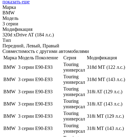
показать еще
Марка
BMW
Модель
3 серии
Модификация
320d xDrive AT (184 л.с.)
Тип
Передний, Левый, Правый
Совместимость с другими автомобилями
Марка
Модель
Поколение
Серия
Модификация
Touring
BMW
3 серии
E90-E93
318d MT (122 л.с.)
универсал
Touring
BMW
3 серии
E90-E93
318d MT (143 л.с.)
универсал
Touring
BMW
3 серии
E90-E93
318i AT (129 л.с.)
универсал
Touring
BMW
3 серии
E90-E93
318i AT (143 л.с.)
универсал
Touring
BMW
3 серии
E90-E93
318i MT (129 л.с.)
универсал
Touring
BMW
3 серии
E90-E93
318i MT (143 л.с.)
универсал