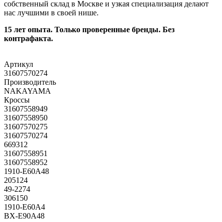
собственный склад в Москве и узкая специализация делают
нас лучшими в своей нише.
15 лет опыта. Только проверенные бренды. Без
контрафакта.
Артикул
31607570274
Производитель
NAKAYAMA
Кроссы
31607558949
31607558950
31607570275
31607570274
669312
31607558951
31607558952
1910-E60A48
205124
49-2274
306150
1910-E60A4
BX-E90A48