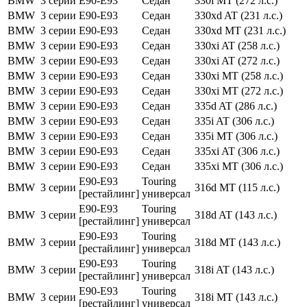
BMW
3 серии
E90-E93
Седан
330i MT (272 л.с.)
BMW
3 серии
E90-E93
Седан
330xd AT (231 л.с.)
BMW
3 серии
E90-E93
Седан
330xd MT (231 л.с.)
BMW
3 серии
E90-E93
Седан
330xi AT (258 л.с.)
BMW
3 серии
E90-E93
Седан
330xi AT (272 л.с.)
BMW
3 серии
E90-E93
Седан
330xi MT (258 л.с.)
BMW
3 серии
E90-E93
Седан
330xi MT (272 л.с.)
BMW
3 серии
E90-E93
Седан
335d AT (286 л.с.)
BMW
3 серии
E90-E93
Седан
335i AT (306 л.с.)
BMW
3 серии
E90-E93
Седан
335i MT (306 л.с.)
BMW
3 серии
E90-E93
Седан
335xi AT (306 л.с.)
BMW
3 серии
E90-E93
Седан
335xi MT (306 л.с.)
E90-E93
Touring
BMW
3 серии
316d MT (115 л.с.)
[рестайлинг]
универсал
E90-E93
Touring
BMW
3 серии
318d AT (143 л.с.)
[рестайлинг]
универсал
E90-E93
Touring
BMW
3 серии
318d MT (143 л.с.)
[рестайлинг]
универсал
E90-E93
Touring
BMW
3 серии
318i AT (143 л.с.)
[рестайлинг]
универсал
E90-E93
Touring
BMW
3 серии
318i MT (143 л.с.)
[рестайлинг]
универсал