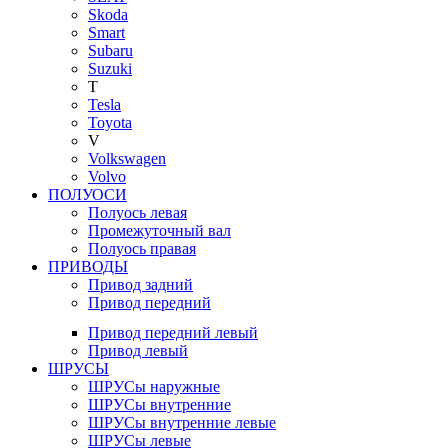
Skoda
Smart
Subaru
Suzuki
T
Tesla
Toyota
V
Volkswagen
Volvo
ПОЛУОСИ
Полуось левая
Промежуточный вал
Полуось правая
ПРИВОДЫ
Привод задний
Привод передний
Привод передний левый
Привод левый
ШРУСЫ
ШРУСы наружные
ШРУСы внутренние
ШРУСы внутренние левые
ШРУСы левые