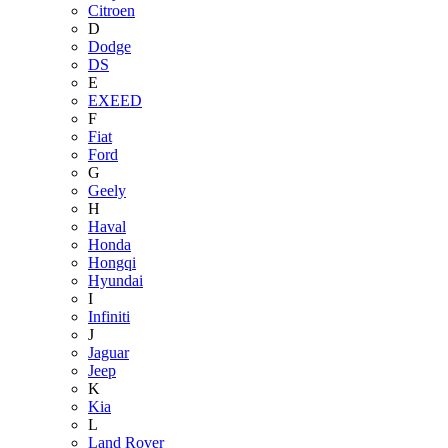
Citroen
D
Dodge
DS
E
EXEED
F
Fiat
Ford
G
Geely
H
Haval
Honda
Hongqi
Hyundai
I
Infiniti
J
Jaguar
Jeep
K
Kia
L
Land Rover