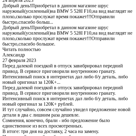
24 апреля 2023
Добрый день!Приобретал в данном магазине шрус
наружный(усиленный)на BMW 5 528I F10,на вид выглядят не
плохо,сколько прослужат время покажет!!!Отправили
быстро,спасибо больш...
Добрый день!Приобретал в данном магазине шрус
наружный(усиленный)на BMW 5 528I F10,на вид выглядят не
плохо,сколько прослужат время покажет!!!Отправили
быстро,спасибо большое.
Читать полностью
Александр
27 февраля 2023
Перед далекой поездкой в отпуск завибрировал передний
привод. В сервисе приговорили внутреннюю гранату.
Интенсивный поиск в интернетах дал либо б/у деталь, либо
новый оригинал за 120К+...
Перед далекой поездкой в отпуск завибрировал передний
привод. В сервисе приговорили внутреннюю гранату.
Интенсивный поиск в интернетах дал либо б/у деталь, либо
новый оригинал за 120К+ рублей.
И тут случайно, совсем случайно увидел предложение новой
детали в два с лишним раза дешевле.
Сомнения, конечно, брали - ибо предложение было
единственное из всех просмотренных.
В итоге: три дня на доставку, 2 часа на замену.