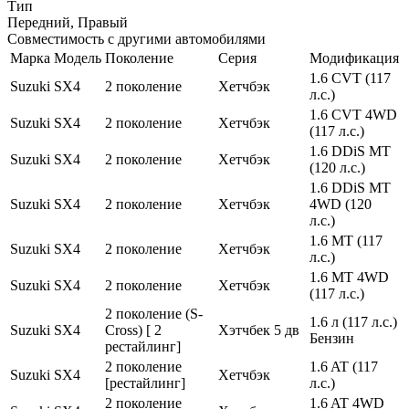
Тип
Передний, Правый
Совместимость с другими автомобилями
Марка
Модель
Поколение
Серия
Модификация
1.6 CVT (117
Suzuki
SX4
2 поколение
Хетчбэк
л.с.)
1.6 CVT 4WD
Suzuki
SX4
2 поколение
Хетчбэк
(117 л.с.)
1.6 DDiS MT
Suzuki
SX4
2 поколение
Хетчбэк
(120 л.с.)
1.6 DDiS MT
Suzuki
SX4
2 поколение
Хетчбэк
4WD (120
л.с.)
1.6 MT (117
Suzuki
SX4
2 поколение
Хетчбэк
л.с.)
1.6 MT 4WD
Suzuki
SX4
2 поколение
Хетчбэк
(117 л.с.)
2 поколение (S-
1.6 л (117 л.с.)
Suzuki
SX4
Cross) [ 2
Хэтчбек 5 дв
Бензин
рестайлинг]
2 поколение
1.6 AT (117
Suzuki
SX4
Хетчбэк
[рестайлинг]
л.с.)
2 поколение
1.6 AT 4WD