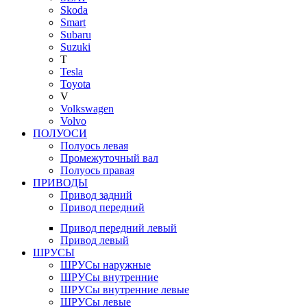
Skoda
Smart
Subaru
Suzuki
T
Tesla
Toyota
V
Volkswagen
Volvo
ПОЛУОСИ
Полуось левая
Промежуточный вал
Полуось правая
ПРИВОДЫ
Привод задний
Привод передний
Привод передний левый
Привод левый
ШРУСЫ
ШРУСы наружные
ШРУСы внутренние
ШРУСы внутренние левые
ШРУСы левые