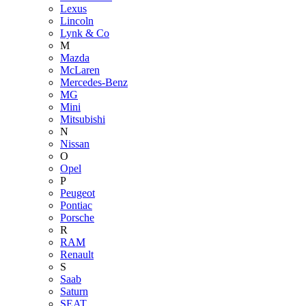
Lexus
Lincoln
Lynk & Co
M
Mazda
McLaren
Mercedes-Benz
MG
Mini
Mitsubishi
N
Nissan
O
Opel
P
Peugeot
Pontiac
Porsche
R
RAM
Renault
S
Saab
Saturn
SEAT