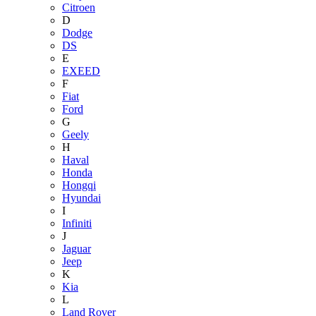
Citroen
D
Dodge
DS
E
EXEED
F
Fiat
Ford
G
Geely
H
Haval
Honda
Hongqi
Hyundai
I
Infiniti
J
Jaguar
Jeep
K
Kia
L
Land Rover