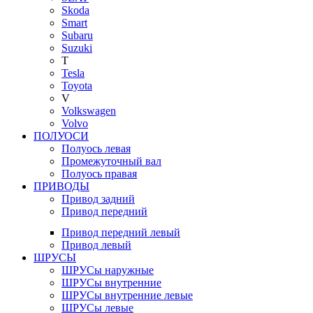
Skoda
Smart
Subaru
Suzuki
T
Tesla
Toyota
V
Volkswagen
Volvo
ПОЛУОСИ
Полуось левая
Промежуточный вал
Полуось правая
ПРИВОДЫ
Привод задний
Привод передний
Привод передний левый
Привод левый
ШРУСЫ
ШРУСы наружные
ШРУСы внутренние
ШРУСы внутренние левые
ШРУСы левые