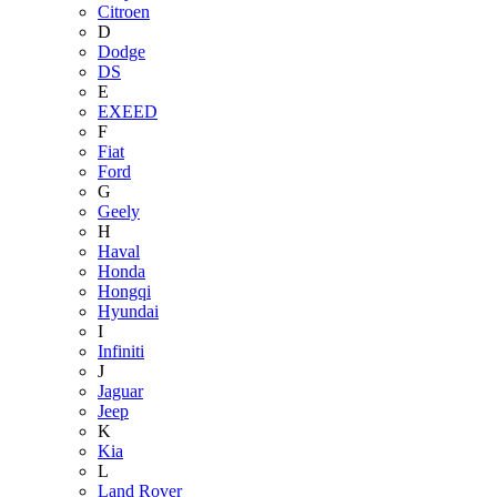
Citroen
D
Dodge
DS
E
EXEED
F
Fiat
Ford
G
Geely
H
Haval
Honda
Hongqi
Hyundai
I
Infiniti
J
Jaguar
Jeep
K
Kia
L
Land Rover