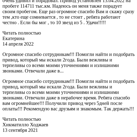
очень удивил и порадовал. Привод установлен 13.04.2022 на
пробеге 114711 тыс.км. Надеюсь он меня также порадует
своим пробегом. Еще раз огромное спасибо Вам и скажу сразу
тем ,кто еще сомневается , то не стоит , ребята работают
честно . Если бы мог , то 10 звезд из 5 . Удачи!!!!!
Читать полностью
Екатерина
14 апреля 2022
Огромное спасибо сотрудникам!!! Помогли найти и подобрать
привод, который мы искали 2года. Были вежливы и
терпеливы со всеми моими уточнениями и излишними
звонками. Отвечали даже в...
Огромное спасибо сотрудникам!!! Помогли найти и подобрать
привод, который мы искали 2года. Были вежливы и
терпеливы со всеми моими уточнениями и излишними
звонками. Отвечали даже в нерабочее время. Ребята спасибо
вам огромнейшее!!! Получили привод через 5дней после
оплаты!!! Рекомендую вас друзьям и знакомым. Так держать!!!
Читать полностью
Хикматилло Ходжаев
13 сентября 2021