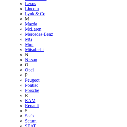
Lexus
Lincoln
Lynk & Co
M
Mazda
McLaren
Mercedes-Benz
MG
Mini
Mitsubishi
N
Nissan
O
Opel
P
Peugeot
Pontiac
Porsche
R
RAM
Renault
S
Saab
Saturn
SEAT