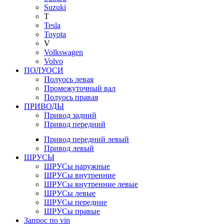
Suzuki
T
Tesla
Toyota
V
Volkswagen
Volvo
ПОЛУОСИ
Полуось левая
Промежуточный вал
Полуось правая
ПРИВОДЫ
Привод задний
Привод передний
Привод передний левый
Привод левый
ШРУСЫ
ШРУСы наружные
ШРУСы внутренние
ШРУСы внутренние левые
ШРУСы левые
ШРУСы передние
ШРУСы правые
Запрос по vin