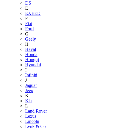
DS
E
EXEED
F
Fiat
Ford
G
Geely
H
Haval
Honda
Hongqi
Hyundai
I
Infiniti
J
Jaguar
Jeep
K
Kia
L
Land Rover
Lexus
Lincoln
Lynk & Co