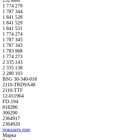
2323888
1 774 279
1 787 344
1 841 528
1 841 529
1 841 531
1 774 274
1 787 345
1 787 343
1 783 968
1 774 273
2 335 143
2 335 138
2 280 103
BSG 30-340-018
2110-TRD9A48
2110-TTF
12-011964
FD-194
818286
306290
2364917
2364920
показать еще
Марка