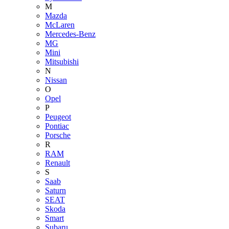
M
Mazda
McLaren
Mercedes-Benz
MG
Mini
Mitsubishi
N
Nissan
O
Opel
P
Peugeot
Pontiac
Porsche
R
RAM
Renault
S
Saab
Saturn
SEAT
Skoda
Smart
Subaru