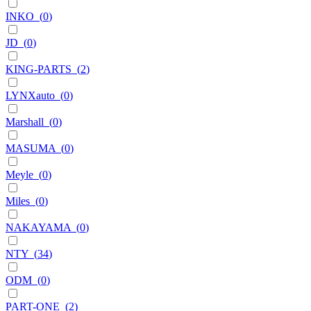
INKO
(
0
)
JD
(
0
)
KING-PARTS
(
2
)
LYNXauto
(
0
)
Marshall
(
0
)
MASUMA
(
0
)
Meyle
(
0
)
Miles
(
0
)
NAKAYAMA
(
0
)
NTY
(
34
)
ODM
(
0
)
PART-ONE
(
2
)