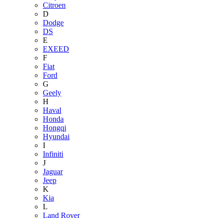
Citroen
D
Dodge
DS
E
EXEED
F
Fiat
Ford
G
Geely
H
Haval
Honda
Hongqi
Hyundai
I
Infiniti
J
Jaguar
Jeep
K
Kia
L
Land Rover