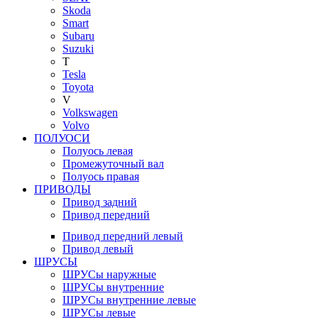
Skoda
Smart
Subaru
Suzuki
T
Tesla
Toyota
V
Volkswagen
Volvo
ПОЛУОСИ
Полуось левая
Промежуточный вал
Полуось правая
ПРИВОДЫ
Привод задний
Привод передний
Привод передний левый
Привод левый
ШРУСЫ
ШРУСы наружные
ШРУСы внутренние
ШРУСы внутренние левые
ШРУСы левые