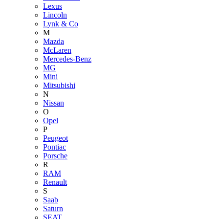
Lexus
Lincoln
Lynk & Co
M
Mazda
McLaren
Mercedes-Benz
MG
Mini
Mitsubishi
N
Nissan
O
Opel
P
Peugeot
Pontiac
Porsche
R
RAM
Renault
S
Saab
Saturn
SEAT