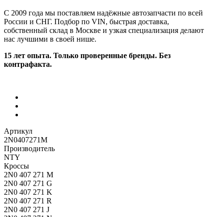
С 2009 года мы поставляем надёжные автозапчасти по всей
России и СНГ. Подбор по VIN, быстрая доставка,
собственный склад в Москве и узкая специализация делают
нас лучшими в своей нише.
15 лет опыта. Только проверенные бренды. Без
контрафакта.
Артикул
2N0407271M
Производитель
NTY
Кроссы
2N0 407 271 M
2N0 407 271 G
2N0 407 271 K
2N0 407 271 R
2N0 407 271 J