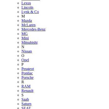
Lexus
Lincoln
Lynk & Co
M
Mazda
McLaren
Mercedes-Benz
MG
Mini
Mitsubishi
N
Nissan
O
Opel
P
Peugeot
Pontiac
Porsche
R
RAM
Renault
S
Saab
Saturn
SEAT