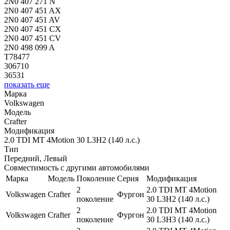
2N0 407 271 N
2N0 407 451 AX
2N0 407 451 AV
2N0 407 451 CX
2N0 407 451 CV
2N0 498 099 A
T78477
306710
36531
показать еще
Марка
Volkswagen
Модель
Crafter
Модификация
2.0 TDI MT 4Motion 30 L3H2 (140 л.с.)
Тип
Передний, Левый
Совместимость с другими автомобилями
Марка
Модель
Поколение
Серия
Модификация
2
2.0 TDI MT 4Motion
Volkswagen
Crafter
Фургон
поколение
30 L3H2 (140 л.с.)
2
2.0 TDI MT 4Motion
Volkswagen
Crafter
Фургон
поколение
30 L3H3 (140 л.с.)