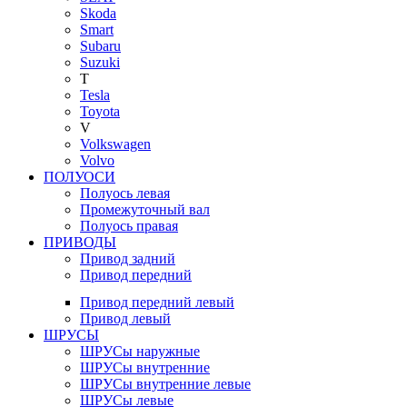
Skoda
Smart
Subaru
Suzuki
T
Tesla
Toyota
V
Volkswagen
Volvo
ПОЛУОСИ
Полуось левая
Промежуточный вал
Полуось правая
ПРИВОДЫ
Привод задний
Привод передний
Привод передний левый
Привод левый
ШРУСЫ
ШРУСы наружные
ШРУСы внутренние
ШРУСы внутренние левые
ШРУСы левые