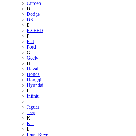
Citroen
D
Dodge
DS
E
EXEED
F
Fiat
Ford
G
Geely
H
Haval
Honda
Hongqi
Hyundai
I
Infiniti
J
Jaguar
Jeep
K
Kia
L
Land Rover