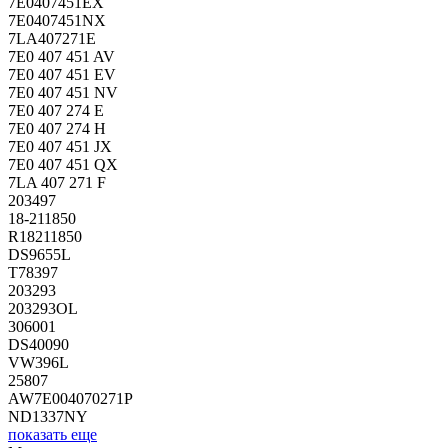
7E0407451EX
7E0407451NX
7LA407271E
7E0 407 451 AV
7E0 407 451 EV
7E0 407 451 NV
7E0 407 274 E
7E0 407 274 H
7E0 407 451 JX
7E0 407 451 QX
7LA 407 271 F
203497
18-211850
R18211850
DS9655L
T78397
203293
203293OL
306001
DS40090
VW396L
25807
AW7E004070271P
ND1337NY
показать еще