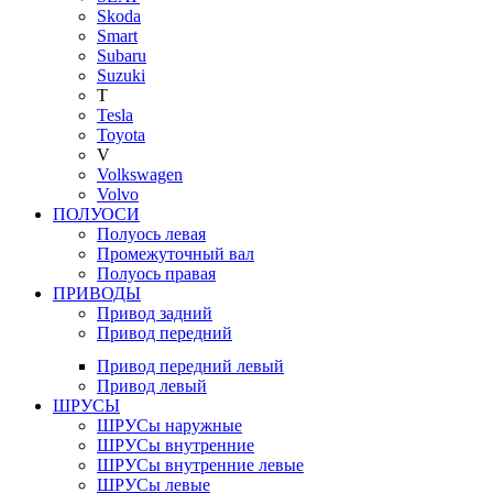
Skoda
Smart
Subaru
Suzuki
T
Tesla
Toyota
V
Volkswagen
Volvo
ПОЛУОСИ
Полуось левая
Промежуточный вал
Полуось правая
ПРИВОДЫ
Привод задний
Привод передний
Привод передний левый
Привод левый
ШРУСЫ
ШРУСы наружные
ШРУСы внутренние
ШРУСы внутренние левые
ШРУСы левые