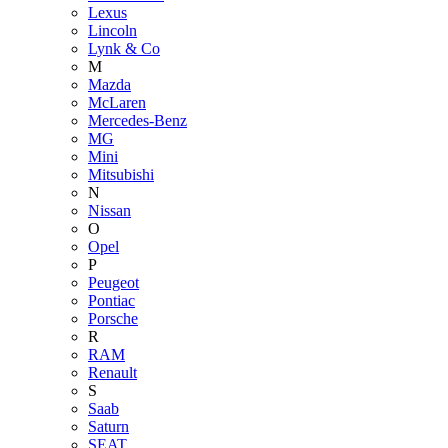
Lexus
Lincoln
Lynk & Co
M
Mazda
McLaren
Mercedes-Benz
MG
Mini
Mitsubishi
N
Nissan
O
Opel
P
Peugeot
Pontiac
Porsche
R
RAM
Renault
S
Saab
Saturn
SEAT