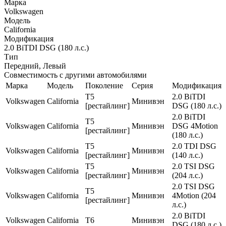
Марка
Volkswagen
Модель
California
Модификация
2.0 BiTDI DSG (180 л.с.)
Тип
Передний, Левый
Совместимость с другими автомобилями
Марка
Модель
Поколение
Серия
Модификация
T5
2.0 BiTDI
Volkswagen
California
Минивэн
[рестайлинг]
DSG (180 л.с.)
2.0 BiTDI
T5
Volkswagen
California
Минивэн
DSG 4Motion
[рестайлинг]
(180 л.с.)
T5
2.0 TDI DSG
Volkswagen
California
Минивэн
[рестайлинг]
(140 л.с.)
T5
2.0 TSI DSG
Volkswagen
California
Минивэн
[рестайлинг]
(204 л.с.)
2.0 TSI DSG
T5
Volkswagen
California
Минивэн
4Motion (204
[рестайлинг]
л.с.)
2.0 BiTDI
Volkswagen
California
T6
Минивэн
DSG (180 л.с.)