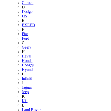
Citroen
D
Dodge
DS
E
EXEED
F
Fiat
Ford
G
Geely
H
Haval
Honda
Hongqi
Hyundai
I
Infiniti
J
Jaguar
Jeep
K
Kia
L
Land Rover