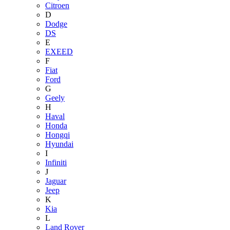
Citroen
D
Dodge
DS
E
EXEED
F
Fiat
Ford
G
Geely
H
Haval
Honda
Hongqi
Hyundai
I
Infiniti
J
Jaguar
Jeep
K
Kia
L
Land Rover