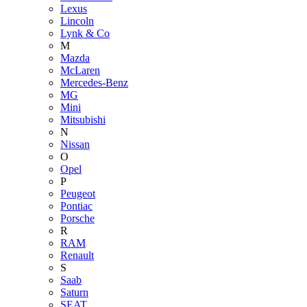
Lexus
Lincoln
Lynk & Co
M
Mazda
McLaren
Mercedes-Benz
MG
Mini
Mitsubishi
N
Nissan
O
Opel
P
Peugeot
Pontiac
Porsche
R
RAM
Renault
S
Saab
Saturn
SEAT