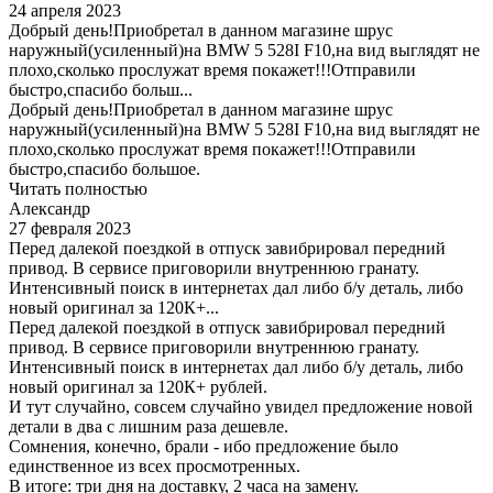
24 апреля 2023
Добрый день!Приобретал в данном магазине шрус
наружный(усиленный)на BMW 5 528I F10,на вид выглядят не
плохо,сколько прослужат время покажет!!!Отправили
быстро,спасибо больш...
Добрый день!Приобретал в данном магазине шрус
наружный(усиленный)на BMW 5 528I F10,на вид выглядят не
плохо,сколько прослужат время покажет!!!Отправили
быстро,спасибо большое.
Читать полностью
Александр
27 февраля 2023
Перед далекой поездкой в отпуск завибрировал передний
привод. В сервисе приговорили внутреннюю гранату.
Интенсивный поиск в интернетах дал либо б/у деталь, либо
новый оригинал за 120К+...
Перед далекой поездкой в отпуск завибрировал передний
привод. В сервисе приговорили внутреннюю гранату.
Интенсивный поиск в интернетах дал либо б/у деталь, либо
новый оригинал за 120К+ рублей.
И тут случайно, совсем случайно увидел предложение новой
детали в два с лишним раза дешевле.
Сомнения, конечно, брали - ибо предложение было
единственное из всех просмотренных.
В итоге: три дня на доставку, 2 часа на замену.