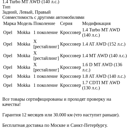
1.4 Turbo MT AWD (140 л.с.)
Тип
Задний, Левый, Правый
Совместимость с другими автомобилями
Марка
Модель
Поколение
Серия
Модификация
1.4 Turbo MT AWD
Opel
Mokka
1 поколение
Кроссовер
(140 л.с.)
X
Opel
Mokka
Кроссовер
1.4 AT AWD (152 л.с.)
[рестайлинг]
X
Opel
Mokka
Кроссовер
1.4 MT AWD (140 л.с.)
[рестайлинг]
X
1.6 D MT AWD (136
Opel
Mokka
Кроссовер
[рестайлинг]
л.с.)
Opel
Mokka
1 поколение
Кроссовер
1.8 AT AWD (140 л.с.)
1.7 CDTI MT AWD
Opel
Mokka
1 поколение
Кроссовер
(130 л.с.)
Все товары сертифицированы и проходят проверку на
качества!
Гарантия 12 месяцев или 30.000 км (что наступит раньше).
Бесплатная доставка по Москве и Санкт-Петербургу.