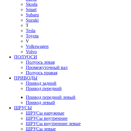
Skoda
Smart
Subaru
Suzuki
T
Tesla
Toyota
V
Volkswagen
Volvo
ПОЛУОСИ
Полуось левая
Промежуточный вал
Полуось правая
ПРИВОДЫ
Привод задний
Привод передний
Привод передний левый
Привод левый
ШРУСЫ
ШРУСы наружные
ШРУСы внутренние
ШРУСы внутренние левые
ШРУСы левые