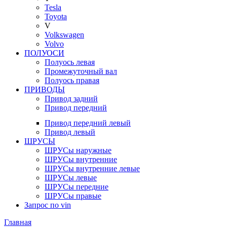
Tesla
Toyota
V
Volkswagen
Volvo
ПОЛУОСИ
Полуось левая
Промежуточный вал
Полуось правая
ПРИВОДЫ
Привод задний
Привод передний
Привод передний левый
Привод левый
ШРУСЫ
ШРУСы наружные
ШРУСы внутренние
ШРУСы внутренние левые
ШРУСы левые
ШРУСы передние
ШРУСы правые
Запрос по vin
Главная