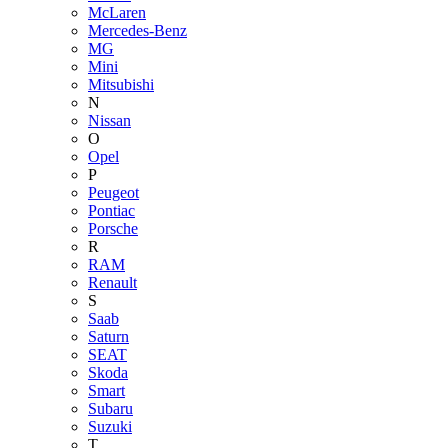
McLaren
Mercedes-Benz
MG
Mini
Mitsubishi
N
Nissan
O
Opel
P
Peugeot
Pontiac
Porsche
R
RAM
Renault
S
Saab
Saturn
SEAT
Skoda
Smart
Subaru
Suzuki
T