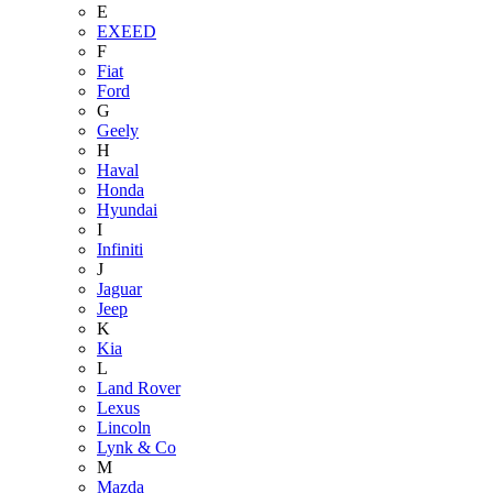
E
EXEED
F
Fiat
Ford
G
Geely
H
Haval
Honda
Hyundai
I
Infiniti
J
Jaguar
Jeep
K
Kia
L
Land Rover
Lexus
Lincoln
Lynk & Co
M
Mazda