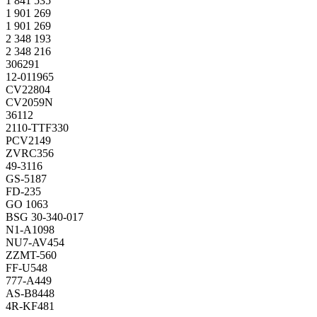
1 841 535
1 901 269
1 901 269
2 348 193
2 348 216
306291
12-011965
CV22804
CV2059N
36112
2110-TTF330
PCV2149
ZVRC356
49-3116
GS-5187
FD-235
GO 1063
BSG 30-340-017
N1-A1098
NU7-AV454
ZZMT-560
FF-U548
777-A449
AS-B8448
4R-KF481