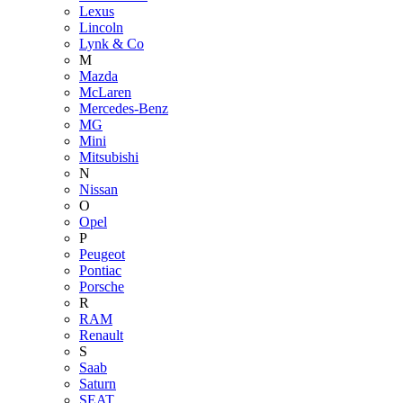
Lexus
Lincoln
Lynk & Co
M
Mazda
McLaren
Mercedes-Benz
MG
Mini
Mitsubishi
N
Nissan
O
Opel
P
Peugeot
Pontiac
Porsche
R
RAM
Renault
S
Saab
Saturn
SEAT