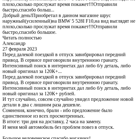
плохо,сколько прослужат время покажет!!!Отправили
быстро,спасибо больш...
Добрый день!Приобретал в данном магазине шрус
наружный(усиленный)на BMW 5 528I F10,на вид выглядят не
плохо,сколько прослужат время покажет!!!Отправили
быстро,спасибо большое.
Читать полностью
Александр
27 февраля 2023
Перед далекой поездкой в отпуск завибрировал передний
привод. В сервисе приговорили внутреннюю гранату.
Интенсивный поиск в интернетах дал либо б/у деталь, либо
новый оригинал за 120К+...
Перед далекой поездкой в отпуск завибрировал передний
привод. В сервисе приговорили внутреннюю гранату.
Интенсивный поиск в интернетах дал либо б/у деталь, либо
новый оригинал за 120К+ рублей.
И тут случайно, совсем случайно увидел предложение новой
детали в два с лишним раза дешевле.
Сомнения, конечно, брали - ибо предложение было
единственное из всех просмотренных.
В итоге: три дня на доставку, 2 часа на замену.
И меня мой автомобиль без проблем повез в отпуск.
Большое человеческое спасибо магазину!