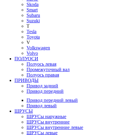
Skoda
Smart
Subaru
Suzuki
T
Tesla
Toyota
V
Volkswagen
Volvo
ПОЛУОСИ
Полуось левая
Промежуточный вал
Полуось правая
ПРИВОДЫ
Привод задний
Привод передний
Привод передний левый
Привод левый
ШРУСЫ
ШРУСы наружные
ШРУСы внутренние
ШРУСы внутренние левые
ШРУСы левые