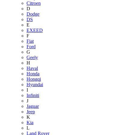
Citroen
D
Dodge
DS
E
EXEED
F
Fiat
Ford
G
Geely
H
Haval
Honda
Hongqi
Hyundai
I
Infiniti
J
Jaguar
Jeep
K
Kia
L
Land Rover