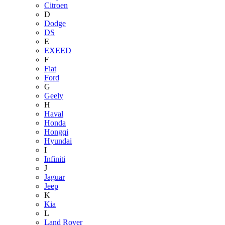
Citroen
D
Dodge
DS
E
EXEED
F
Fiat
Ford
G
Geely
H
Haval
Honda
Hongqi
Hyundai
I
Infiniti
J
Jaguar
Jeep
K
Kia
L
Land Rover