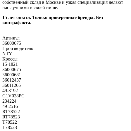
собственный склад в Москве и узкая специализация делают
нас лучшими в своей нише.
15 лет опыта. Только проверенные бренды. Без
контрафакта.
Артикул
36000675
Производитель
NTY
Кроссы
15-1821
36000675
36000681
36012437
36011265
49-3192
G1V028PC
234224
49-2516
RT78522
RT78523
T78522
T78523