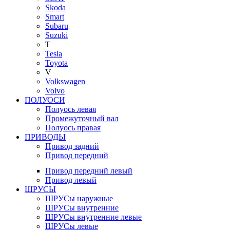
Skoda
Smart
Subaru
Suzuki
T
Tesla
Toyota
V
Volkswagen
Volvo
ПОЛУОСИ
Полуось левая
Промежуточный вал
Полуось правая
ПРИВОДЫ
Привод задний
Привод передний
Привод передний левый
Привод левый
ШРУСЫ
ШРУСы наружные
ШРУСы внутренние
ШРУСы внутренние левые
ШРУСы левые