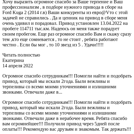
Хочу выразить огромное спасибо за Ваше терпение и Ваш
профессионализм , в подборе нужного привода в сборе на
Ford Kuga 2 (2014 г.в) Ваши конкуренты из евро@Vто с этой
задачей не справились . Да и ценник на привод в сборе меня
очень удивил и порадовал. Привод установлен 13.04.2022 на
пробеге 114711 тыс.км. Надеюсь он меня также порадует
своим пробегом. Еще раз огромное спасибо Вам и скажу сразу
тем ,кто еще сомневается , то не стоит , ребята работают
честно . Если бы мог , то 10 звезд из 5 . Удачи!!!!!
Читать полностью
Екатерина
14 апреля 2022
Огромное спасибо сотрудникам!!! Помогли найти и подобрать
привод, который мы искали 2года. Были вежливы и
терпеливы со всеми моими уточнениями и излишними
звонками. Отвечали даже в...
Огромное спасибо сотрудникам!!! Помогли найти и подобрать
привод, который мы искали 2года. Были вежливы и
терпеливы со всеми моими уточнениями и излишними
звонками. Отвечали даже в нерабочее время. Ребята спасибо
вам огромнейшее!!! Получили привод через 5дней после
оплаты!!! Рекомендую вас друзьям и знакомым. Так держать!!!