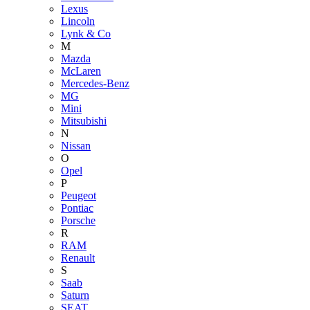
Lexus
Lincoln
Lynk & Co
M
Mazda
McLaren
Mercedes-Benz
MG
Mini
Mitsubishi
N
Nissan
O
Opel
P
Peugeot
Pontiac
Porsche
R
RAM
Renault
S
Saab
Saturn
SEAT