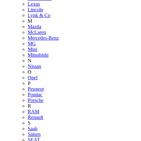
Lexus
Lincoln
Lynk & Co
M
Mazda
McLaren
Mercedes-Benz
MG
Mini
Mitsubishi
N
Nissan
O
Opel
P
Peugeot
Pontiac
Porsche
R
RAM
Renault
S
Saab
Saturn
SEAT