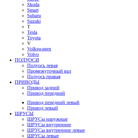
Skoda
Smart
Subaru
Suzuki
T
Tesla
Toyota
V
Volkswagen
Volvo
ПОЛУОСИ
Полуось левая
Промежуточный вал
Полуось правая
ПРИВОДЫ
Привод задний
Привод передний
Привод передний левый
Привод левый
ШРУСЫ
ШРУСы наружные
ШРУСы внутренние
ШРУСы внутренние левые
ШРУСы левые