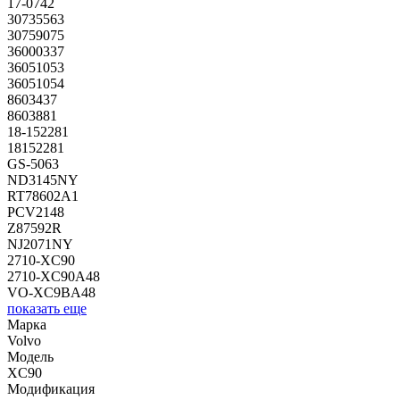
17-0742
30735563
30759075
36000337
36051053
36051054
8603437
8603881
18-152281
18152281
GS-5063
ND3145NY
RT78602A1
PCV2148
Z87592R
NJ2071NY
2710-XC90
2710-XC90A48
VO-XC9BA48
показать еще
Марка
Volvo
Модель
XC90
Модификация