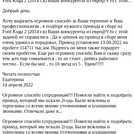
Ford Kuga 2 (2014 г.в) Ваши конкуренты из евро@Vто с этой...
Добрый день.
Хочу выразить огромное спасибо за Ваше терпение и Ваш
профессионализм , в подборе нужного привода в сборе на
Ford Kuga 2 (2014 г.в) Ваши конкуренты из евро@Vто с этой
задачей не справились . Да и ценник на привод в сборе меня
очень удивил и порадовал. Привод установлен 13.04.2022 на
пробеге 114711 тыс.км. Надеюсь он меня также порадует
своим пробегом. Еще раз огромное спасибо Вам и скажу сразу
тем ,кто еще сомневается , то не стоит , ребята работают
честно . Если бы мог , то 10 звезд из 5 . Удачи!!!!!
Читать полностью
Екатерина
14 апреля 2022
Огромное спасибо сотрудникам!!! Помогли найти и подобрать
привод, который мы искали 2года. Были вежливы и
терпеливы со всеми моими уточнениями и излишними
звонками. Отвечали даже в...
Огромное спасибо сотрудникам!!! Помогли найти и подобрать
привод, который мы искали 2года. Были вежливы и
терпеливы со всеми моими уточнениями и излишними