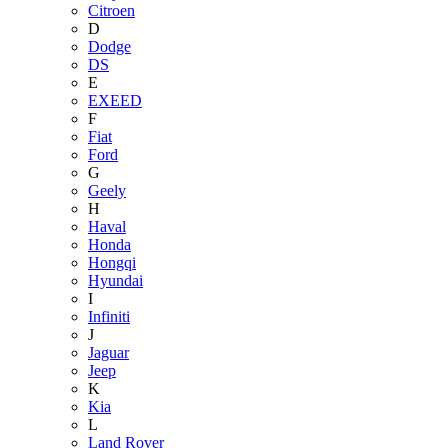
Citroen
D
Dodge
DS
E
EXEED
F
Fiat
Ford
G
Geely
H
Haval
Honda
Hongqi
Hyundai
I
Infiniti
J
Jaguar
Jeep
K
Kia
L
Land Rover