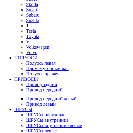
Skoda
Smart
Subaru
Suzuki
T
Tesla
Toyota
V
Volkswagen
Volvo
ПОЛУОСИ
Полуось левая
Промежуточный вал
Полуось правая
ПРИВОДЫ
Привод задний
Привод передний
Привод передний левый
Привод левый
ШРУСЫ
ШРУСы наружные
ШРУСы внутренние
ШРУСы внутренние левые
ШРУСы левые