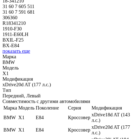
18-341210
31 60 7 605 511
31 60 7 591 681
306360
R18341210
1910-F30
1911-E60LH
BXIL-F25
BX-E84
показать еще
Марка
BMW
Модель
X1
Модификация
xDrive20d AT (177 л.с.)
Тип
Передний, Левый
Совместимость с другими автомобилями
Марка
Модель
Поколение
Серия
Модификация
xDrive18d AT (143
BMW
X1
E84
Кроссовер
л.с.)
xDrive20d AT (177
BMW
X1
E84
Кроссовер
л.с.)