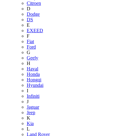
Citroen
D
Dodge
DS
E
EXEED
F
Fiat
Ford
G
Geely
H
Haval
Honda
Hongqi
Hyundai
I
Infiniti
J
Jaguar
Jeep
K
Kia
L
Land Rover