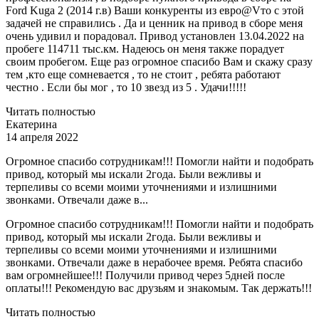
Ford Kuga 2 (2014 г.в) Ваши конкуренты из евро@Vто с этой
задачей не справились . Да и ценник на привод в сборе меня
очень удивил и порадовал. Привод установлен 13.04.2022 на
пробеге 114711 тыс.км. Надеюсь он меня также порадует
своим пробегом. Еще раз огромное спасибо Вам и скажу сразу
тем ,кто еще сомневается , то не стоит , ребята работают
честно . Если бы мог , то 10 звезд из 5 . Удачи!!!!!
Читать полностью
Екатерина
14 апреля 2022
Огромное спасибо сотрудникам!!! Помогли найти и подобрать
привод, который мы искали 2года. Были вежливы и
терпеливы со всеми моими уточнениями и излишними
звонками. Отвечали даже в...
Огромное спасибо сотрудникам!!! Помогли найти и подобрать
привод, который мы искали 2года. Были вежливы и
терпеливы со всеми моими уточнениями и излишними
звонками. Отвечали даже в нерабочее время. Ребята спасибо
вам огромнейшее!!! Получили привод через 5дней после
оплаты!!! Рекомендую вас друзьям и знакомым. Так держать!!!
Читать полностью