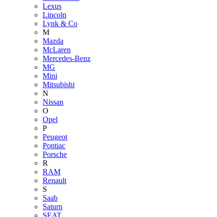
Lexus
Lincoln
Lynk & Co
M
Mazda
McLaren
Mercedes-Benz
MG
Mini
Mitsubishi
N
Nissan
O
Opel
P
Peugeot
Pontiac
Porsche
R
RAM
Renault
S
Saab
Saturn
SEAT