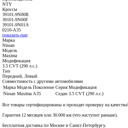
NTY
Кроссы
39101-9N00B
39101-9N00F
39101-9N01A
0210-A35
показать еще
Марка
Nissan
Модель
Maxima
Модификация
3.5 CVT (290 л.с.)
Тип
Передний, Левый
Совместимость с другими автомобилями
Марка
Модель
Поколение
Серия
Модификация
Nissan
Maxima
A35
Седан
3.5 CVT (290 л.с.)
Все товары сертифицированы и проходят проверку на качества
Гарантия 12 месяцев или 30.000 км (что наступит раньше).
Бесплатная доставка по Москве и Санкт-Петербургу.