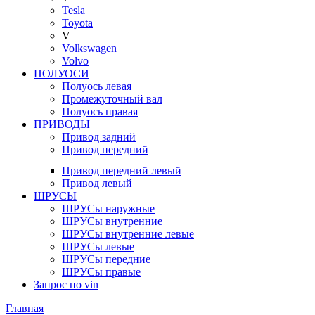
Tesla
Toyota
V
Volkswagen
Volvo
ПОЛУОСИ
Полуось левая
Промежуточный вал
Полуось правая
ПРИВОДЫ
Привод задний
Привод передний
Привод передний левый
Привод левый
ШРУСЫ
ШРУСы наружные
ШРУСы внутренние
ШРУСы внутренние левые
ШРУСы левые
ШРУСы передние
ШРУСы правые
Запрос по vin
Главная