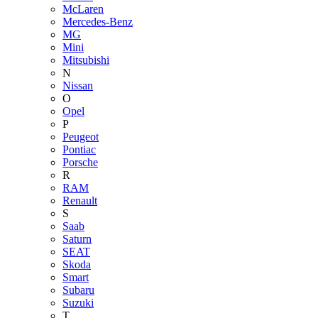
McLaren
Mercedes-Benz
MG
Mini
Mitsubishi
N
Nissan
O
Opel
P
Peugeot
Pontiac
Porsche
R
RAM
Renault
S
Saab
Saturn
SEAT
Skoda
Smart
Subaru
Suzuki
T