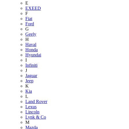
E
EXEED
F
Fiat
Ford
G
Geely
H
Haval
Honda
Hyundai
I
Infiniti
J
Jaguar
Jeep
K
Kia
L
Land Rover
Lexus
Lincoln
Lynk & Co
M
Mazda