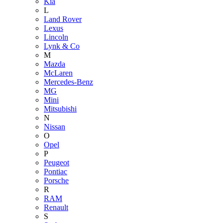
Kia
L
Land Rover
Lexus
Lincoln
Lynk & Co
M
Mazda
McLaren
Mercedes-Benz
MG
Mini
Mitsubishi
N
Nissan
O
Opel
P
Peugeot
Pontiac
Porsche
R
RAM
Renault
S