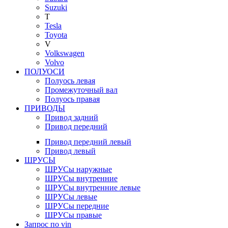
Suzuki
T
Tesla
Toyota
V
Volkswagen
Volvo
ПОЛУОСИ
Полуось левая
Промежуточный вал
Полуось правая
ПРИВОДЫ
Привод задний
Привод передний
Привод передний левый
Привод левый
ШРУСЫ
ШРУСы наружные
ШРУСы внутренние
ШРУСы внутренние левые
ШРУСы левые
ШРУСы передние
ШРУСы правые
Запрос по vin