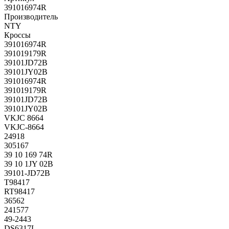
391016974R
Производитель
NTY
Кроссы
391016974R
391019179R
39101JD72B
39101JY02B
391016974R
391019179R
39101JD72B
39101JY02B
VKJC 8664
VKJC-8664
24918
305167
39 10 169 74R
39 10 1JY 02B
39101-JD72B
T98417
RT98417
36562
241577
49-2443
DS6317L