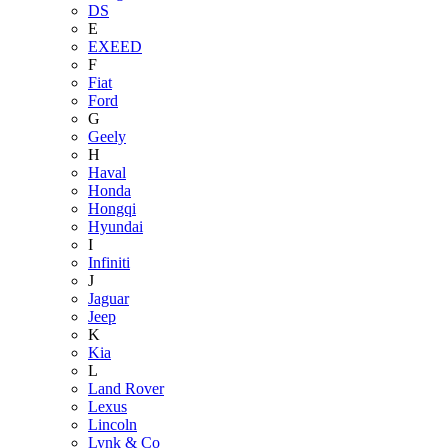
DS
E
EXEED
F
Fiat
Ford
G
Geely
H
Haval
Honda
Hongqi
Hyundai
I
Infiniti
J
Jaguar
Jeep
K
Kia
L
Land Rover
Lexus
Lincoln
Lynk & Co