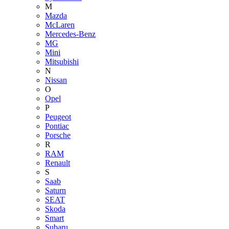
M
Mazda
McLaren
Mercedes-Benz
MG
Mini
Mitsubishi
N
Nissan
O
Opel
P
Peugeot
Pontiac
Porsche
R
RAM
Renault
S
Saab
Saturn
SEAT
Skoda
Smart
Subaru