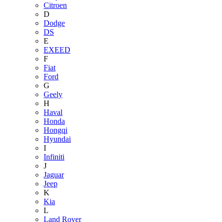
Citroen
D
Dodge
DS
E
EXEED
F
Fiat
Ford
G
Geely
H
Haval
Honda
Hongqi
Hyundai
I
Infiniti
J
Jaguar
Jeep
K
Kia
L
Land Rover