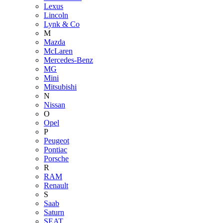
Lexus
Lincoln
Lynk & Co
M
Mazda
McLaren
Mercedes-Benz
MG
Mini
Mitsubishi
N
Nissan
O
Opel
P
Peugeot
Pontiac
Porsche
R
RAM
Renault
S
Saab
Saturn
SEAT