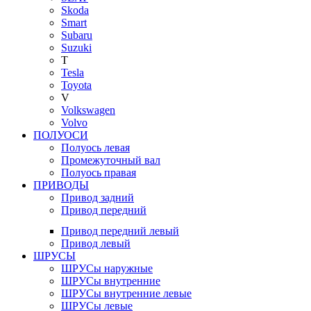
Skoda
Smart
Subaru
Suzuki
T
Tesla
Toyota
V
Volkswagen
Volvo
ПОЛУОСИ
Полуось левая
Промежуточный вал
Полуось правая
ПРИВОДЫ
Привод задний
Привод передний
Привод передний левый
Привод левый
ШРУСЫ
ШРУСы наружные
ШРУСы внутренние
ШРУСы внутренние левые
ШРУСы левые