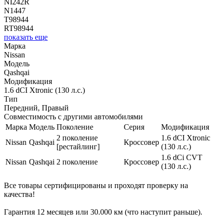
NI242R
N1447
T98944
RT98944
показать еще
Марка
Nissan
Модель
Qashqai
Модификация
1.6 dCI Xtronic (130 л.с.)
Тип
Передний, Правый
Совместимость с другими автомобилями
Марка
Модель
Поколение
Серия
Модификация
2 поколение
1.6 dCI Xtronic
Nissan
Qashqai
Кроссовер
[рестайлинг]
(130 л.с.)
1.6 dCi CVT
Nissan
Qashqai
2 поколение
Кроссовер
(130 л.с.)
Все товары сертифицированы и проходят проверку на
качества!
Гарантия 12 месяцев или 30.000 км (что наступит раньше).