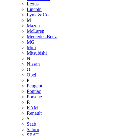
Lexus
Lincoln
Lynk & Co
M
Mazda
McLaren
Mercedes-Benz
MG
Mini
Mitsubishi
N
Nissan
O
Opel
P
Peugeot
Pontiac
Porsche
R
RAM
Renault
S
Saab
Saturn
SEAT