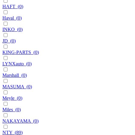
HAFT
(
0
)
Haval
(
0
)
INKO
(
0
)
JD
(
0
)
KING-PARTS
(
0
)
LYNXauto
(
0
)
Marshall
(
0
)
MASUMA
(
0
)
Meyle
(
0
)
Miles
(
0
)
NAKAYAMA
(
0
)
NTY
(
89
)