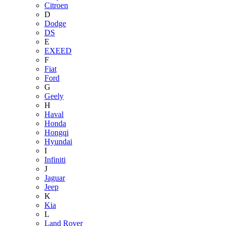
Citroen
D
Dodge
DS
E
EXEED
F
Fiat
Ford
G
Geely
H
Haval
Honda
Hongqi
Hyundai
I
Infiniti
J
Jaguar
Jeep
K
Kia
L
Land Rover