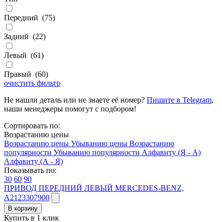
Передний
(
75
)
Задний
(
22
)
Левый
(
61
)
Правый
(
60
)
очистить фильтр
Не нашли деталь или не знаете её номер?
Пишите в Telegram
,
наши менеджеры помогут с подбором!
Сортировать по:
Возрастанию цены
Возрастанию цены
Убыванию цены
Возрастанию
популярности
Убыванию популярности
Алфавиту (Я - А)
Алфавиту (А - Я)
Показывать по:
30
60
90
ПРИВОД ПЕРЕДНИЙ ЛЕВЫЙ MERCEDES-BENZ,
A2123307900
В корзину
Купить в 1 клик