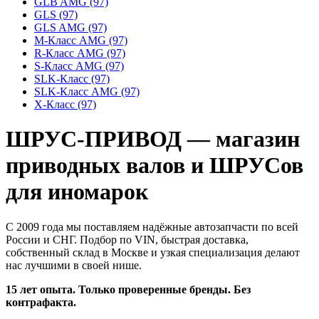
GLB AMG
(97)
GLS
(97)
GLS AMG
(97)
M-Класс AMG
(97)
R-Класс AMG
(97)
S-Класс AMG
(97)
SLK-Класс
(97)
SLK-Класс AMG
(97)
X-Класс
(97)
ШРУС-ПРИВОД — магазин
приводных валов и ШРУСов
для иномарок
С 2009 года мы поставляем надёжные автозапчасти по всей
России и СНГ. Подбор по VIN, быстрая доставка,
собственный склад в Москве и узкая специализация делают
нас лучшими в своей нише.
15 лет опыта. Только проверенные бренды. Без
контрафакта.