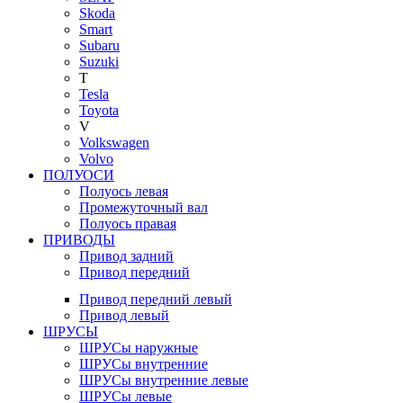
Skoda
Smart
Subaru
Suzuki
T
Tesla
Toyota
V
Volkswagen
Volvo
ПОЛУОСИ
Полуось левая
Промежуточный вал
Полуось правая
ПРИВОДЫ
Привод задний
Привод передний
Привод передний левый
Привод левый
ШРУСЫ
ШРУСы наружные
ШРУСы внутренние
ШРУСы внутренние левые
ШРУСы левые