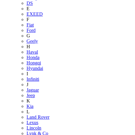
DS
E
EXEED
F
Fiat
Ford
G
Geely
H
Haval
Honda
Hongqi
Hyundai
I
Infiniti
J
Jaguar
Jeep
K
Kia
L
Land Rover
Lexus
Lincoln
Lynk & Co