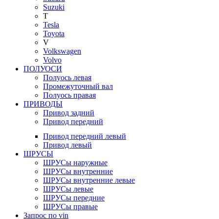
Suzuki
T
Tesla
Toyota
V
Volkswagen
Volvo
ПОЛУОСИ
Полуось левая
Промежуточный вал
Полуось правая
ПРИВОДЫ
Привод задний
Привод передний
Привод передний левый
Привод левый
ШРУСЫ
ШРУСы наружные
ШРУСы внутренние
ШРУСы внутренние левые
ШРУСы левые
ШРУСы передние
ШРУСы правые
Запрос по vin