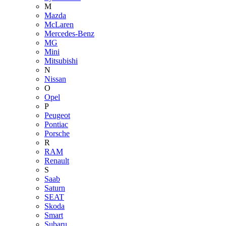
M
Mazda
McLaren
Mercedes-Benz
MG
Mini
Mitsubishi
N
Nissan
O
Opel
P
Peugeot
Pontiac
Porsche
R
RAM
Renault
S
Saab
Saturn
SEAT
Skoda
Smart
Subaru