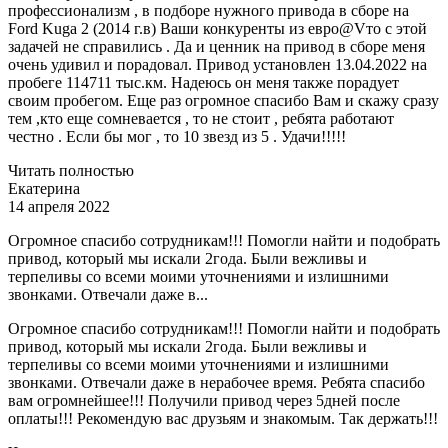
профессионализм , в подборе нужного привода в сборе на
Ford Kuga 2 (2014 г.в) Ваши конкуренты из евро@Vто с этой
задачей не справились . Да и ценник на привод в сборе меня
очень удивил и порадовал. Привод установлен 13.04.2022 на
пробеге 114711 тыс.км. Надеюсь он меня также порадует
своим пробегом. Еще раз огромное спасибо Вам и скажу сразу
тем ,кто еще сомневается , то не стоит , ребята работают
честно . Если бы мог , то 10 звезд из 5 . Удачи!!!!!
Читать полностью
Екатерина
14 апреля 2022
Огромное спасибо сотрудникам!!! Помогли найти и подобрать
привод, который мы искали 2года. Были вежливы и
терпеливы со всеми моими уточнениями и излишними
звонками. Отвечали даже в...
Огромное спасибо сотрудникам!!! Помогли найти и подобрать
привод, который мы искали 2года. Были вежливы и
терпеливы со всеми моими уточнениями и излишними
звонками. Отвечали даже в нерабочее время. Ребята спасибо
вам огромнейшее!!! Получили привод через 5дней после
оплаты!!! Рекомендую вас друзьям и знакомым. Так держать!!!