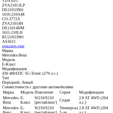
TDA1057
ZVA21013LP
DE21033901
1610-210A48
CO-3772A
ZVA21014H
DE21014HM
1611-210LH
RU21033901
AS3615
показать еще
Марка
Mercedes-Benz
Модель
E-Класс
Модификация
430 4MATIC 5G-Tronic (279 л.с.)
Тип
Передний, Левый
Совместимость с другими автомобилями
Марка
Модель
Поколение
Серия
Модификация
Mercedes-
E-
W210/S210
2.8 AT 4WD (204
Седан
Benz
Класс
[рестайлинг]
л.с.)
Mercedes-
E-
W210/S210
Универсал
2.8 AT 4WD (204
Benz
Класс
[рестайлинг]
5-дв.
л.с.)