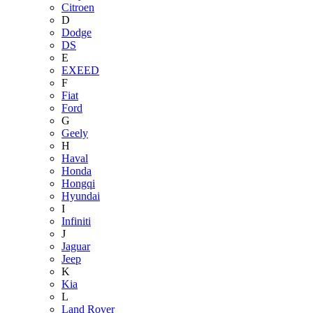
Citroen
D
Dodge
DS
E
EXEED
F
Fiat
Ford
G
Geely
H
Haval
Honda
Hongqi
Hyundai
I
Infiniti
J
Jaguar
Jeep
K
Kia
L
Land Rover