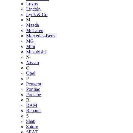
Lexus
Lincoln
Lynk & Co
M
Mazda
McLaren
Mercedes-Benz
MG
Mini
Mitsubishi
N
Nissan
O
Opel
P
Peugeot
Pontiac
Porsche
R
RAM
Renault
S
Saab
Saturn
SEAT