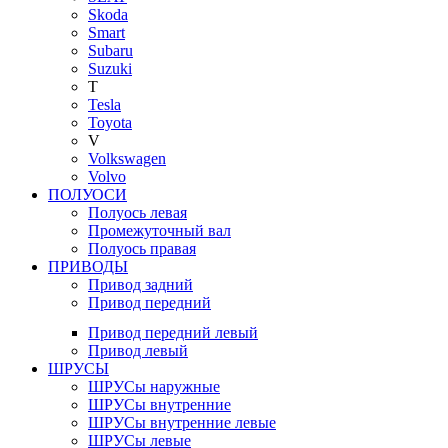
Skoda
Smart
Subaru
Suzuki
T
Tesla
Toyota
V
Volkswagen
Volvo
ПОЛУОСИ
Полуось левая
Промежуточный вал
Полуось правая
ПРИВОДЫ
Привод задний
Привод передний
Привод передний левый
Привод левый
ШРУСЫ
ШРУСы наружные
ШРУСы внутренние
ШРУСы внутренние левые
ШРУСы левые