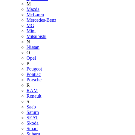
M
Mazda
McLaren
Mercedes-Benz
MG
Mini
Mitsubishi
N
Nissan
O
Opel
P
Peugeot
Pontiac
Porsche
R
RAM
Renault
S
Saab
Saturn
SEAT
Skoda
Smart
Subaru