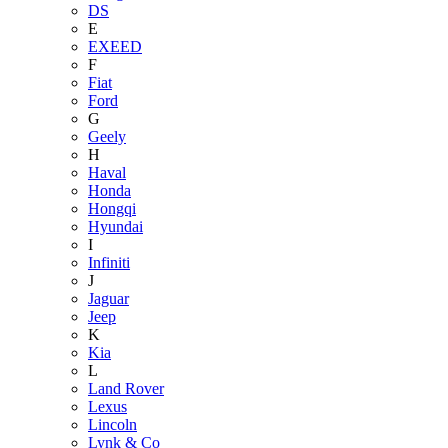
DS
E
EXEED
F
Fiat
Ford
G
Geely
H
Haval
Honda
Hongqi
Hyundai
I
Infiniti
J
Jaguar
Jeep
K
Kia
L
Land Rover
Lexus
Lincoln
Lynk & Co