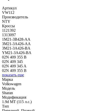
Артикул
VW112
Производитель
NTY
Кроссы
1121392
1313097
1M21-3B428-AA
3M21-3A426-AA
3M21-3A426-BA
YM21-3A426-BA
02N 409 355 B
02N 409 345
02N 409 345 A
02N 409 355 B
показать еще
Марка
Volkswagen
Модель
Sharan
Модификация
1.9d MT (115 л.с.)
Тип
Передний, Правый