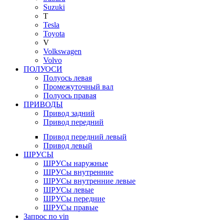
Suzuki
T
Tesla
Toyota
V
Volkswagen
Volvo
ПОЛУОСИ
Полуось левая
Промежуточный вал
Полуось правая
ПРИВОДЫ
Привод задний
Привод передний
Привод передний левый
Привод левый
ШРУСЫ
ШРУСы наружные
ШРУСы внутренние
ШРУСы внутренние левые
ШРУСы левые
ШРУСы передние
ШРУСы правые
Запрос по vin