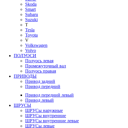
Skoda
Smart
Subaru
Suzuki
T
Tesla
Toyota
V
Volkswagen
Volvo
ПОЛУОСИ
Полуось левая
Промежуточный вал
Полуось правая
ПРИВОДЫ
Привод задний
Привод передний
Привод передний левый
Привод левый
ШРУСЫ
ШРУСы наружные
ШРУСы внутренние
ШРУСы внутренние левые
ШРУСы левые