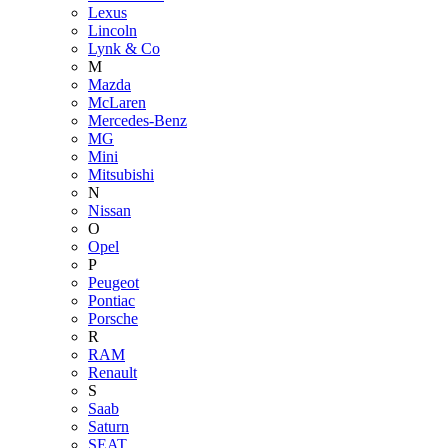
Lexus
Lincoln
Lynk & Co
M
Mazda
McLaren
Mercedes-Benz
MG
Mini
Mitsubishi
N
Nissan
O
Opel
P
Peugeot
Pontiac
Porsche
R
RAM
Renault
S
Saab
Saturn
SEAT