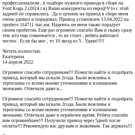
профессионализм , в подборе нужного привода в сборе на
Ford Kuga 2 (2014 г.в) Ваши конкуренты из евро@Vто с этой
задачей не справились . Да и ценник на привод в сборе меня
очень удивил и порадовал. Привод установлен 13.04.2022 на
пробеге 114711 тыс.км. Надеюсь он меня также порадует
своим пробегом. Еще раз огромное спасибо Вам и скажу сразу
тем ,кто еще сомневается , то не стоит , ребята работают
честно . Если бы мог , то 10 звезд из 5 . Удачи!!!!!
Читать полностью
Екатерина
14 апреля 2022
Огромное спасибо сотрудникам!!! Помогли найти и подобрать
привод, который мы искали 2года. Были вежливы и
терпеливы со всеми моими уточнениями и излишними
звонками. Отвечали даже в...
Огромное спасибо сотрудникам!!! Помогли найти и подобрать
привод, который мы искали 2года. Были вежливы и
терпеливы со всеми моими уточнениями и излишними
звонками. Отвечали даже в нерабочее время. Ребята спасибо
вам огромнейшее!!! Получили привод через 5дней после
оплаты!!! Рекомендую вас друзьям и знакомым. Так держать!!!