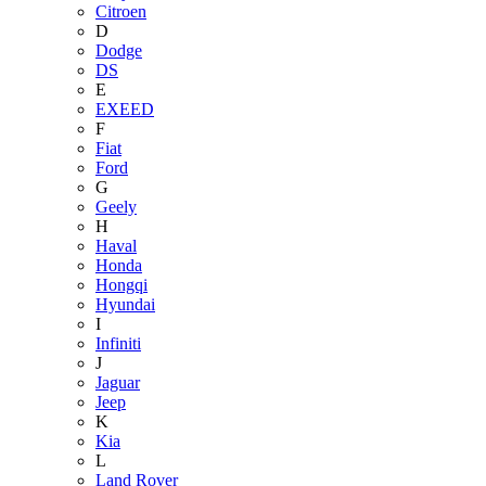
Citroen
D
Dodge
DS
E
EXEED
F
Fiat
Ford
G
Geely
H
Haval
Honda
Hongqi
Hyundai
I
Infiniti
J
Jaguar
Jeep
K
Kia
L
Land Rover