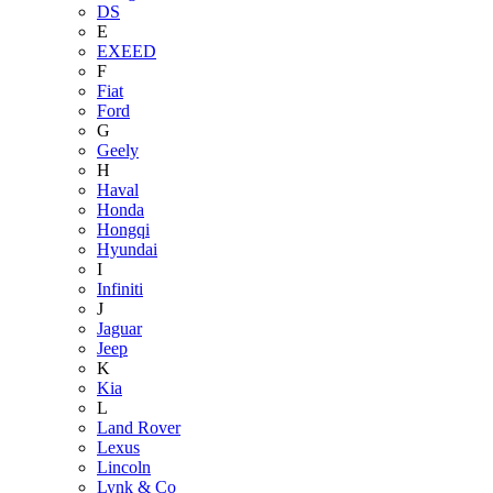
DS
E
EXEED
F
Fiat
Ford
G
Geely
H
Haval
Honda
Hongqi
Hyundai
I
Infiniti
J
Jaguar
Jeep
K
Kia
L
Land Rover
Lexus
Lincoln
Lynk & Co