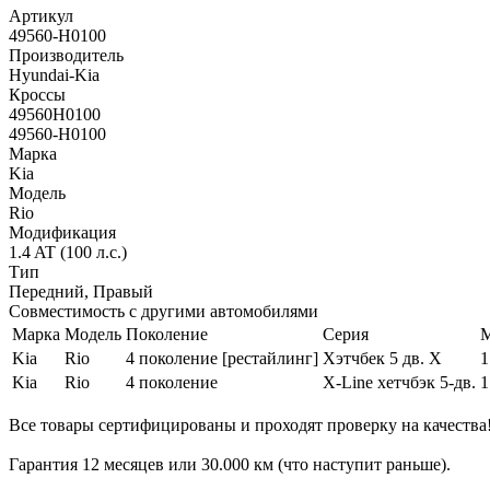
Артикул
49560-H0100
Производитель
Hyundai-Kia
Кроссы
49560H0100
49560-H0100
Марка
Kia
Модель
Rio
Модификация
1.4 AT (100 л.с.)
Тип
Передний, Правый
Совместимость с другими автомобилями
Марка
Модель
Поколение
Серия
М
Kia
Rio
4 поколение [рестайлинг]
Хэтчбек 5 дв. X
1
Kia
Rio
4 поколение
X-Line хетчбэк 5-дв.
1
Все товары сертифицированы и проходят проверку на качества
Гарантия 12 месяцев или 30.000 км (что наступит раньше).