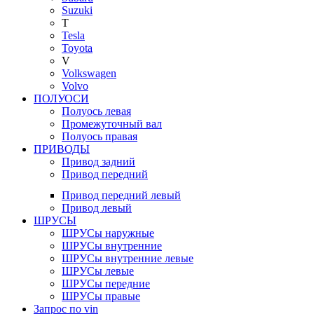
Suzuki
T
Tesla
Toyota
V
Volkswagen
Volvo
ПОЛУОСИ
Полуось левая
Промежуточный вал
Полуось правая
ПРИВОДЫ
Привод задний
Привод передний
Привод передний левый
Привод левый
ШРУСЫ
ШРУСы наружные
ШРУСы внутренние
ШРУСы внутренние левые
ШРУСы левые
ШРУСы передние
ШРУСы правые
Запрос по vin