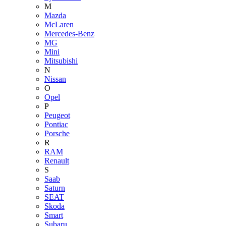
M
Mazda
McLaren
Mercedes-Benz
MG
Mini
Mitsubishi
N
Nissan
O
Opel
P
Peugeot
Pontiac
Porsche
R
RAM
Renault
S
Saab
Saturn
SEAT
Skoda
Smart
Subaru