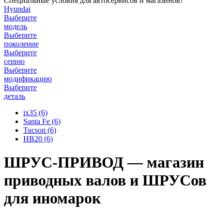
Специальные условия для автосервисов и магазинов!
Hyundai
Выберите
модель
Выберите
поколение
Выберите
серию
Выберите
модификацию
Выберите
деталь
ix35
(6)
Santa Fe
(6)
Tucson
(6)
HB20
(6)
ШРУС-ПРИВОД — магазин
приводных валов и ШРУСов
для иномарок