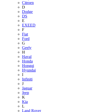
Citroen
D
Dodge
DS
E
EXEED
F
Fiat
Ford
G
Geely
H
Haval
Honda
Hongqi
Hyundai
I
Infiniti
J
Jaguar
Jeep
K
Kia
L
Land Rover