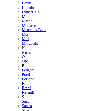
Lexus
Lincoln
Lynk & Co
M
Mazda
McLaren
Mercedes-Benz
MG
Mini
Mitsubishi
N
Nissan
O
Opel
P
Peugeot
Pontiac
Porsche
R
RAM
Renault
S
Saab
Saturn
SEAT