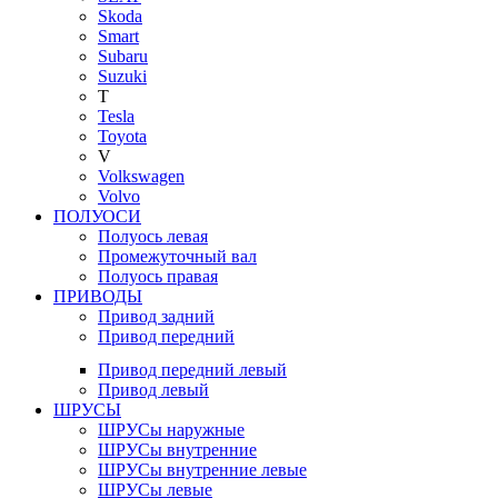
Skoda
Smart
Subaru
Suzuki
T
Tesla
Toyota
V
Volkswagen
Volvo
ПОЛУОСИ
Полуось левая
Промежуточный вал
Полуось правая
ПРИВОДЫ
Привод задний
Привод передний
Привод передний левый
Привод левый
ШРУСЫ
ШРУСы наружные
ШРУСы внутренние
ШРУСы внутренние левые
ШРУСы левые