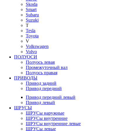
Skoda
Smart
Subaru
Suzuki
T
Tesla
Toyota
V
Volkswagen
Volvo
ПОЛУОСИ
Полуось левая
Промежуточный вал
Полуось правая
ПРИВОДЫ
Привод задний
Привод передний
Привод передний левый
Привод левый
ШРУСЫ
ШРУСы наружные
ШРУСы внутренние
ШРУСы внутренние левые
ШРУСы левые