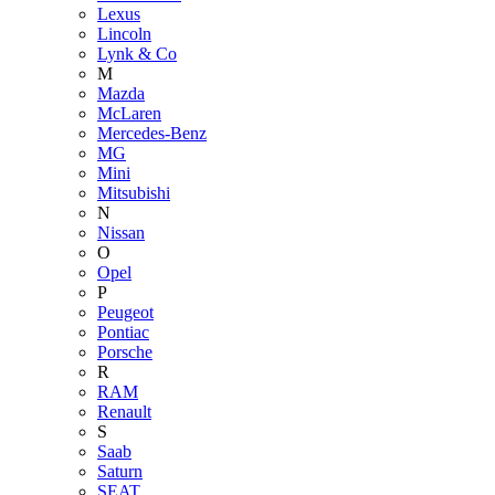
Lexus
Lincoln
Lynk & Co
M
Mazda
McLaren
Mercedes-Benz
MG
Mini
Mitsubishi
N
Nissan
O
Opel
P
Peugeot
Pontiac
Porsche
R
RAM
Renault
S
Saab
Saturn
SEAT