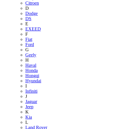
Citroen
D
Dodge
DS
E
EXEED
F
Fiat
Ford
G
Geely
H
Haval
Honda
Hongqi
Hyundai
I
Infiniti
J
Jaguar
Jeep
K
Kia
L
Land Rover