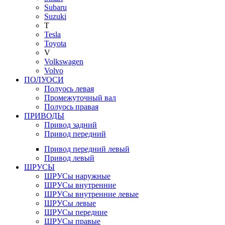
Subaru
Suzuki
T
Tesla
Toyota
V
Volkswagen
Volvo
ПОЛУОСИ
Полуось левая
Промежуточный вал
Полуось правая
ПРИВОДЫ
Привод задний
Привод передний
Привод передний левый
Привод левый
ШРУСЫ
ШРУСы наружные
ШРУСы внутренние
ШРУСы внутренние левые
ШРУСы левые
ШРУСы передние
ШРУСы правые