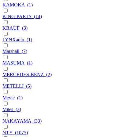
KAMOKA
(
1
)
KING-PARTS
(
14
)
KRAUF
(
3
)
LYNXauto
(
1
)
Marshall
(
7
)
MASUMA
(
1
)
MERCEDES-BENZ
(
2
)
METELLI
(
5
)
Meyle
(
1
)
Miles
(
3
)
NAKAYAMA
(
33
)
NTY
(
1075
)