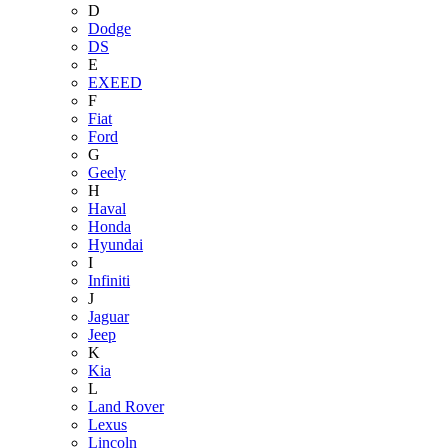
D
Dodge
DS
E
EXEED
F
Fiat
Ford
G
Geely
H
Haval
Honda
Hyundai
I
Infiniti
J
Jaguar
Jeep
K
Kia
L
Land Rover
Lexus
Lincoln