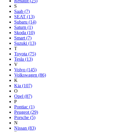
Renault
(25)
S
Saab
(7)
SEAT
(13)
Subaru
(14)
Saturn
(1)
Skoda
(10)
Smart
(7)
Suzuki
(13)
T
Toyota
(75)
Tesla
(13)
V
Volvo
(145)
Volkswagen
(86)
K
Kia
(107)
O
Opel
(87)
P
Pontiac
(1)
Peugeot
(29)
Porsche
(5)
N
Nissan
(83)