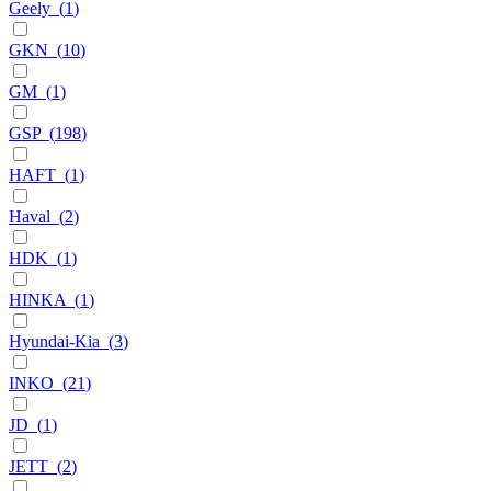
Geely
(
1
)
GKN
(
10
)
GM
(
1
)
GSP
(
198
)
HAFT
(
1
)
Haval
(
2
)
HDK
(
1
)
HINKA
(
1
)
Hyundai-Kia
(
3
)
INKO
(
21
)
JD
(
1
)
JETT
(
2
)