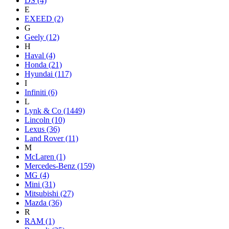
DS
(4)
E
EXEED
(2)
G
Geely
(12)
H
Haval
(4)
Honda
(21)
Hyundai
(117)
I
Infiniti
(6)
L
Lynk & Co
(1449)
Lincoln
(10)
Lexus
(36)
Land Rover
(11)
M
McLaren
(1)
Mercedes-Benz
(159)
MG
(4)
Mini
(31)
Mitsubishi
(27)
Mazda
(36)
R
RAM
(1)