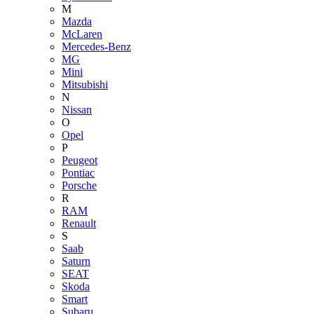
M
Mazda
McLaren
Mercedes-Benz
MG
Mini
Mitsubishi
N
Nissan
O
Opel
P
Peugeot
Pontiac
Porsche
R
RAM
Renault
S
Saab
Saturn
SEAT
Skoda
Smart
Subaru