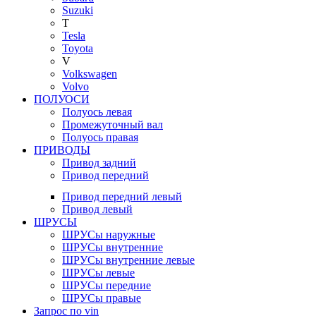
Suzuki
T
Tesla
Toyota
V
Volkswagen
Volvo
ПОЛУОСИ
Полуось левая
Промежуточный вал
Полуось правая
ПРИВОДЫ
Привод задний
Привод передний
Привод передний левый
Привод левый
ШРУСЫ
ШРУСы наружные
ШРУСы внутренние
ШРУСы внутренние левые
ШРУСы левые
ШРУСы передние
ШРУСы правые
Запрос по vin