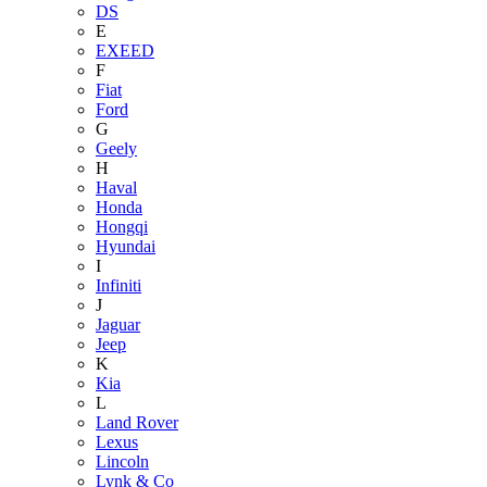
DS
E
EXEED
F
Fiat
Ford
G
Geely
H
Haval
Honda
Hongqi
Hyundai
I
Infiniti
J
Jaguar
Jeep
K
Kia
L
Land Rover
Lexus
Lincoln
Lynk & Co