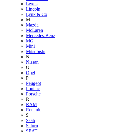
Lexus
Lincoln
Lynk & Co
M
Mazda
McLaren
Mercedes-Benz
MG
Mini
Mitsubishi
N
Nissan
O
Opel
P
Peugeot
Pontiac
Porsche
R
RAM
Renault
S
Saab
Saturn
SEAT