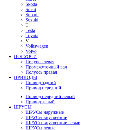
Skoda
Smart
Subaru
Suzuki
T
Tesla
Toyota
V
Volkswagen
Volvo
ПОЛУОСИ
Полуось левая
Промежуточный вал
Полуось правая
ПРИВОДЫ
Привод задний
Привод передний
Привод передний левый
Привод левый
ШРУСЫ
ШРУСы наружные
ШРУСы внутренние
ШРУСы внутренние левые
ШРУСы левые