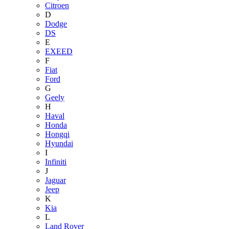
Citroen
D
Dodge
DS
E
EXEED
F
Fiat
Ford
G
Geely
H
Haval
Honda
Hongqi
Hyundai
I
Infiniti
J
Jaguar
Jeep
K
Kia
L
Land Rover