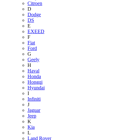
Citroen
D
Dodge
DS
E
EXEED
F
Fiat
Ford
G
Geely
H
Haval
Honda
Hongqi
Hyundai
I
Infiniti
J
Jaguar
Jeep
K
Kia
L
Land Rover