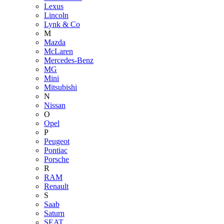
Lexus
Lincoln
Lynk & Co
M
Mazda
McLaren
Mercedes-Benz
MG
Mini
Mitsubishi
N
Nissan
O
Opel
P
Peugeot
Pontiac
Porsche
R
RAM
Renault
S
Saab
Saturn
SEAT