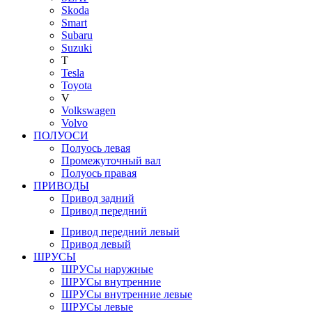
Skoda
Smart
Subaru
Suzuki
T
Tesla
Toyota
V
Volkswagen
Volvo
ПОЛУОСИ
Полуось левая
Промежуточный вал
Полуось правая
ПРИВОДЫ
Привод задний
Привод передний
Привод передний левый
Привод левый
ШРУСЫ
ШРУСы наружные
ШРУСы внутренние
ШРУСы внутренние левые
ШРУСы левые