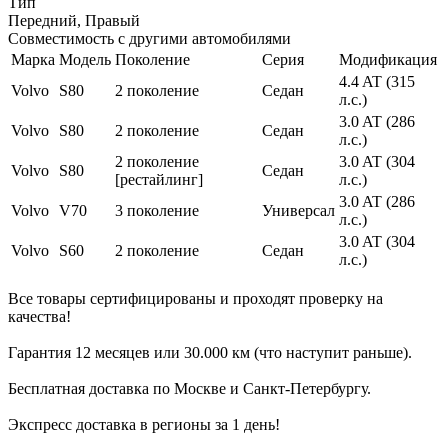
Тип
Передний, Правый
Совместимость с другими автомобилями
Марка
Модель
Поколение
Серия
Модификация
4.4 AT (315
Volvo
S80
2 поколение
Седан
л.с.)
3.0 AT (286
Volvo
S80
2 поколение
Седан
л.с.)
2 поколение
3.0 AT (304
Volvo
S80
Седан
[рестайлинг]
л.с.)
3.0 AT (286
Volvo
V70
3 поколение
Универсал
л.с.)
3.0 AT (304
Volvo
S60
2 поколение
Седан
л.с.)
Все товары сертифицированы и проходят проверку на
качества!
Гарантия 12 месяцев или 30.000 км (что наступит раньше).
Бесплатная доставка по Москве и Санкт-Петербургу.
Экспресс доставка в регионы за 1 день!