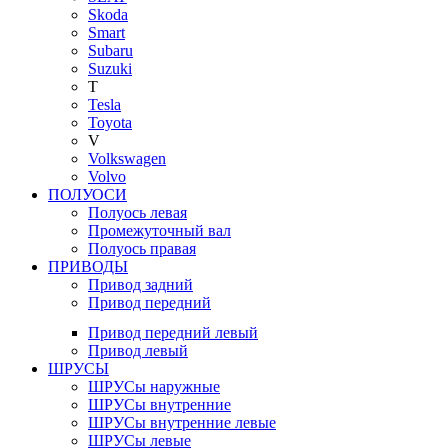
Skoda
Smart
Subaru
Suzuki
T
Tesla
Toyota
V
Volkswagen
Volvo
ПОЛУОСИ
Полуось левая
Промежуточный вал
Полуось правая
ПРИВОДЫ
Привод задний
Привод передний
Привод передний левый
Привод левый
ШРУСЫ
ШРУСы наружные
ШРУСы внутренние
ШРУСы внутренние левые
ШРУСы левые