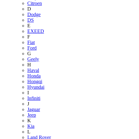
Citroen
D
Dodge
DS
E
EXEED
F
Fiat
Ford
G
Geely
H
Haval
Honda
Hongqi
Hyundai
I
Infiniti
J
Jaguar
Jeep
K
Kia
L
Land Rover