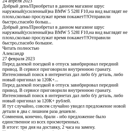
24 апреля 2023
Добрый день!Приобретал в данном магазине шрус
наружный(усиленный)на BMW 5 528I F10,на вид выглядят не
плохо,сколько прослужат время покажет!!!Отправили
быстро,спасибо больш...
Добрый день!Приобретал в данном магазине шрус
наружный(усиленный)на BMW 5 528I F10,на вид выглядят не
плохо,сколько прослужат время покажет!!!Отправили
быстро,спасибо большое.
Читать полностью
Александр
27 февраля 2023
Перед далекой поездкой в отпуск завибрировал передний
привод. В сервисе приговорили внутреннюю гранату.
Интенсивный поиск в интернетах дал либо б/у деталь, либо
новый оригинал за 120К+...
Перед далекой поездкой в отпуск завибрировал передний
привод. В сервисе приговорили внутреннюю гранату.
Интенсивный поиск в интернетах дал либо б/у деталь, либо
новый оригинал за 120К+ рублей.
И тут случайно, совсем случайно увидел предложение новой
детали в два с лишним раза дешевле.
Сомнения, конечно, брали - ибо предложение было
единственное из всех просмотренных.
В итоге: три дня на доставку, 2 часа на замену.