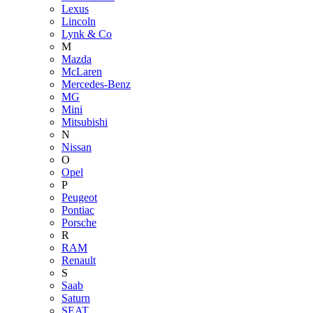
Lexus
Lincoln
Lynk & Co
M
Mazda
McLaren
Mercedes-Benz
MG
Mini
Mitsubishi
N
Nissan
O
Opel
P
Peugeot
Pontiac
Porsche
R
RAM
Renault
S
Saab
Saturn
SEAT