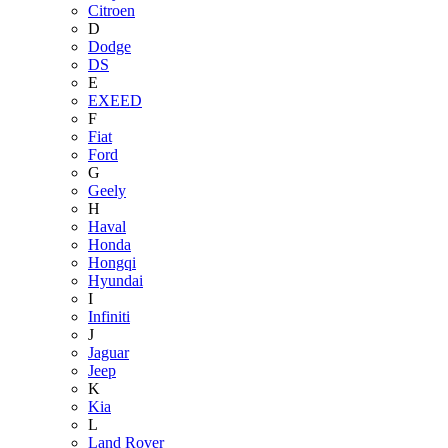
Citroen
D
Dodge
DS
E
EXEED
F
Fiat
Ford
G
Geely
H
Haval
Honda
Hongqi
Hyundai
I
Infiniti
J
Jaguar
Jeep
K
Kia
L
Land Rover