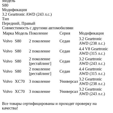
Модель
S80
Модификация
3.2 Geartronic AWD (243 л.с.)
Тип
Передний, Правый
Совместимость с другими автомобилями
Марка
Модель
Поколение
Серия
Модификация
3.2 Geartronic
Volvo
S80
2 поколение
Седан
AWD (238 л.с.)
4.4 V8 Geartronic
Volvo
S80
2 поколение
Седан
AWD (315 л.с.)
2 поколение
3.2 Geartronic
Volvo
S80
Седан
[рестайлинг]
AWD (243 л.с.)
2 поколение
4.4 Geartronic
Volvo
S80
Седан
[рестайлинг]
AWD (315 л.с.)
3.2 Geartronic
Volvo
XC70
3 поколение
Универсал
AWD (238 л.с.)
3.2 Geartronic
Volvo
XC70
3 поколение
Универсал
AWD (243 л.с.)
Все товары сертифицированы и проходят проверку на
качества!