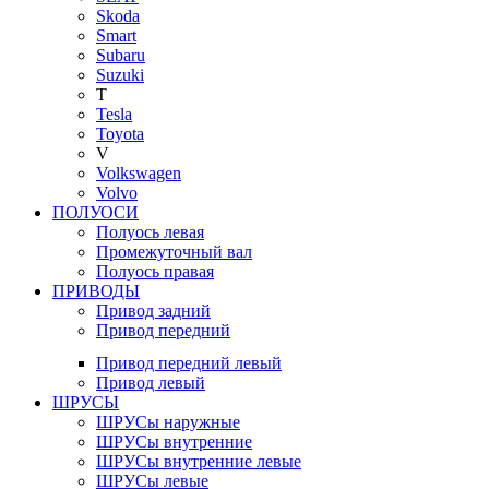
Skoda
Smart
Subaru
Suzuki
T
Tesla
Toyota
V
Volkswagen
Volvo
ПОЛУОСИ
Полуось левая
Промежуточный вал
Полуось правая
ПРИВОДЫ
Привод задний
Привод передний
Привод передний левый
Привод левый
ШРУСЫ
ШРУСы наружные
ШРУСы внутренние
ШРУСы внутренние левые
ШРУСы левые