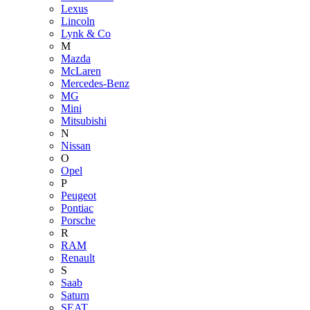
Lexus
Lincoln
Lynk & Co
M
Mazda
McLaren
Mercedes-Benz
MG
Mini
Mitsubishi
N
Nissan
O
Opel
P
Peugeot
Pontiac
Porsche
R
RAM
Renault
S
Saab
Saturn
SEAT