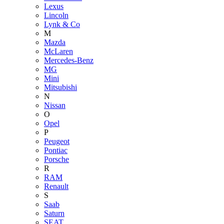
Lexus
Lincoln
Lynk & Co
M
Mazda
McLaren
Mercedes-Benz
MG
Mini
Mitsubishi
N
Nissan
O
Opel
P
Peugeot
Pontiac
Porsche
R
RAM
Renault
S
Saab
Saturn
SEAT