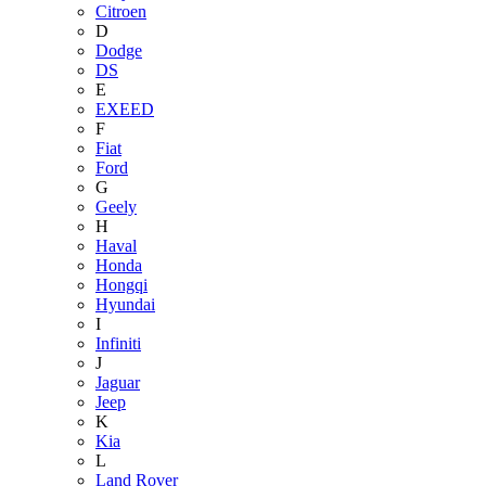
Citroen
D
Dodge
DS
E
EXEED
F
Fiat
Ford
G
Geely
H
Haval
Honda
Hongqi
Hyundai
I
Infiniti
J
Jaguar
Jeep
K
Kia
L
Land Rover