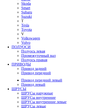
Skoda
Smart
Subaru
Suzuki
T
Tesla
Toyota
V
Volkswagen
Volvo
ПОЛУОСИ
Полуось левая
Промежуточный вал
Полуось правая
ПРИВОДЫ
Привод задний
Привод передний
Привод передний левый
Привод левый
ШРУСЫ
ШРУСы наружные
ШРУСы внутренние
ШРУСы внутренние левые
ШРУСы левые