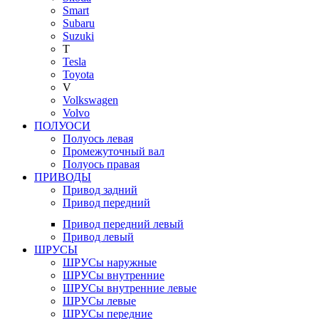
Smart
Subaru
Suzuki
T
Tesla
Toyota
V
Volkswagen
Volvo
ПОЛУОСИ
Полуось левая
Промежуточный вал
Полуось правая
ПРИВОДЫ
Привод задний
Привод передний
Привод передний левый
Привод левый
ШРУСЫ
ШРУСы наружные
ШРУСы внутренние
ШРУСы внутренние левые
ШРУСы левые
ШРУСы передние