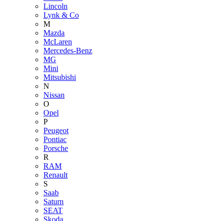
Lincoln
Lynk & Co
M
Mazda
McLaren
Mercedes-Benz
MG
Mini
Mitsubishi
N
Nissan
O
Opel
P
Peugeot
Pontiac
Porsche
R
RAM
Renault
S
Saab
Saturn
SEAT
Skoda