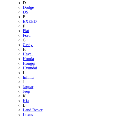
D
Dodge
DS
E
EXEED
F
Fiat
Ford
G
Geely
H
Haval
Honda
Hongqi
Hyundai
I
Infiniti
J
Jaguar
Jeep
K
Kia
L
Land Rover
Lexus