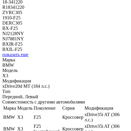
18-341220
R18341220
ZVRC305
1910-F25
DERC305
BX-F25
NJ2128NY
NJ7881NY
BXIR-F25
BXIL-F25
показать еще
Марка
BMW
Модель
X3
Модификация
xDrive20d MT (184 л.с.)
Тип
Передний, Левый
Совместимость с другими автомобилями
Марка
Модель
Поколение
Серия
Модификация
xDrive35i AT (306
BMW
X3
F25
Кроссовер
л.с.)
F25
xDrive35i AT (306
BMW
X3
Кроссовер