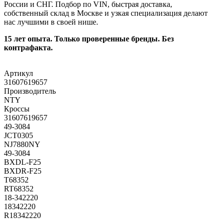
России и СНГ. Подбор по VIN, быстрая доставка,
собственный склад в Москве и узкая специализация делают
нас лучшими в своей нише.
15 лет опыта. Только проверенные бренды. Без
контрафакта.
Артикул
31607619657
Производитель
NTY
Кроссы
31607619657
49-3084
JCT0305
NJ7880NY
49-3084
BXDL-F25
BXDR-F25
T68352
RT68352
18-342220
18342220
R18342220