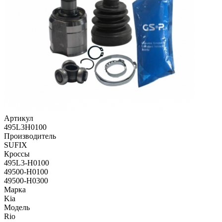
Артикул
495L3H0100
Производитель
SUFIX
Кроссы
495L3-H0100
49500-H0100
49500-H0300
Марка
Kia
Модель
Rio