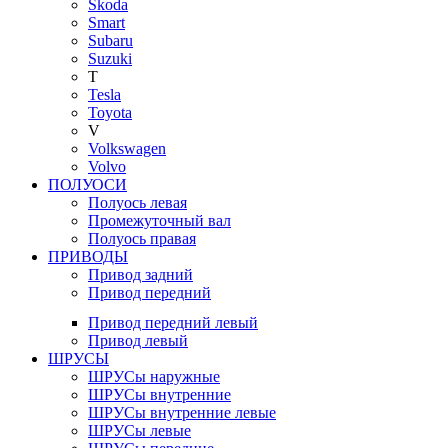
Skoda
Smart
Subaru
Suzuki
T
Tesla
Toyota
V
Volkswagen
Volvo
ПОЛУОСИ
Полуось левая
Промежуточный вал
Полуось правая
ПРИВОДЫ
Привод задний
Привод передний
Привод передний левый
Привод левый
ШРУСЫ
ШРУСы наружные
ШРУСы внутренние
ШРУСы внутренние левые
ШРУСы левые