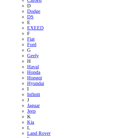
Citroen
D
Dodge
DS
E
EXEED
F
Fiat
Ford
G
Geely
H
Haval
Honda
Hongqi
Hyundai
I
Infiniti
J
Jaguar
Jeep
K
Kia
L
Land Rover