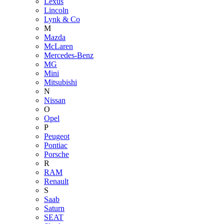
Lexus
Lincoln
Lynk & Co
M
Mazda
McLaren
Mercedes-Benz
MG
Mini
Mitsubishi
N
Nissan
O
Opel
P
Peugeot
Pontiac
Porsche
R
RAM
Renault
S
Saab
Saturn
SEAT