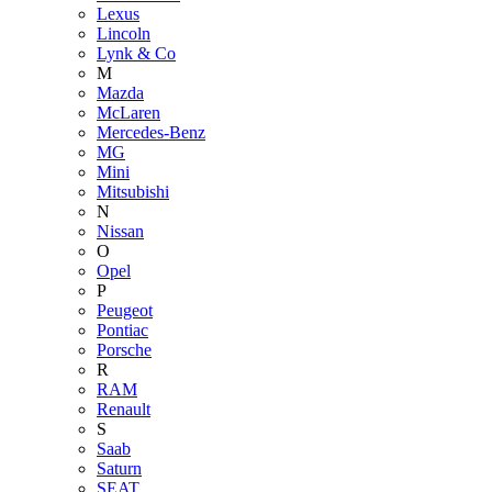
Lexus
Lincoln
Lynk & Co
M
Mazda
McLaren
Mercedes-Benz
MG
Mini
Mitsubishi
N
Nissan
O
Opel
P
Peugeot
Pontiac
Porsche
R
RAM
Renault
S
Saab
Saturn
SEAT