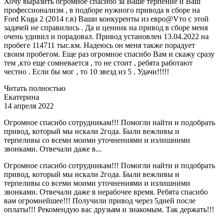
Хочу выразить огромное спасибо за Ваше терпение и Ваш
профессионализм , в подборе нужного привода в сборе на
Ford Kuga 2 (2014 г.в) Ваши конкуренты из евро@Vто с этой
задачей не справились . Да и ценник на привод в сборе меня
очень удивил и порадовал. Привод установлен 13.04.2022 на
пробеге 114711 тыс.км. Надеюсь он меня также порадует
своим пробегом. Еще раз огромное спасибо Вам и скажу сразу
тем ,кто еще сомневается , то не стоит , ребята работают
честно . Если бы мог , то 10 звезд из 5 . Удачи!!!!!
Читать полностью
Екатерина
14 апреля 2022
Огромное спасибо сотрудникам!!! Помогли найти и подобрать
привод, который мы искали 2года. Были вежливы и
терпеливы со всеми моими уточнениями и излишними
звонками. Отвечали даже в...
Огромное спасибо сотрудникам!!! Помогли найти и подобрать
привод, который мы искали 2года. Были вежливы и
терпеливы со всеми моими уточнениями и излишними
звонками. Отвечали даже в нерабочее время. Ребята спасибо
вам огромнейшее!!! Получили привод через 5дней после
оплаты!!! Рекомендую вас друзьям и знакомым. Так держать!!!