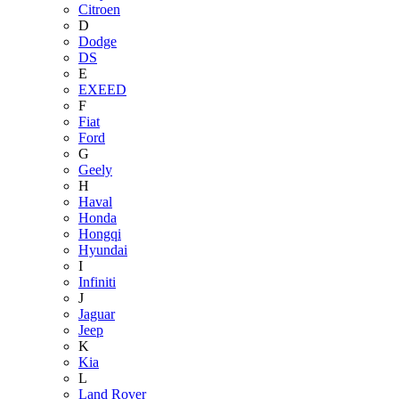
Citroen
D
Dodge
DS
E
EXEED
F
Fiat
Ford
G
Geely
H
Haval
Honda
Hongqi
Hyundai
I
Infiniti
J
Jaguar
Jeep
K
Kia
L
Land Rover