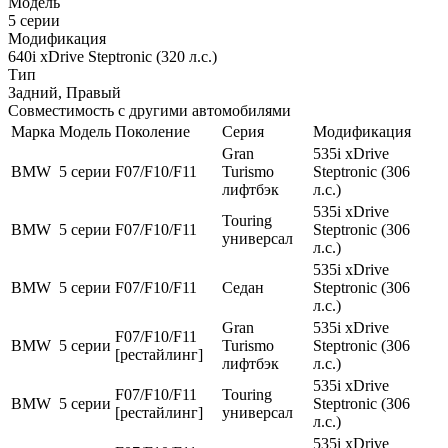
Модель
5 серии
Модификация
640i xDrive Steptronic (320 л.с.)
Тип
Задний, Правый
Совместимость с другими автомобилями
Марка
Модель
Поколение
Серия
Модификация
Gran
535i xDrive
BMW
5 серии
F07/F10/F11
Turismo
Steptronic (306
лифтбэк
л.с.)
535i xDrive
Touring
BMW
5 серии
F07/F10/F11
Steptronic (306
универсал
л.с.)
535i xDrive
BMW
5 серии
F07/F10/F11
Седан
Steptronic (306
л.с.)
Gran
535i xDrive
F07/F10/F11
BMW
5 серии
Turismo
Steptronic (306
[рестайлинг]
лифтбэк
л.с.)
535i xDrive
F07/F10/F11
Touring
BMW
5 серии
Steptronic (306
[рестайлинг]
универсал
л.с.)
535i xDrive