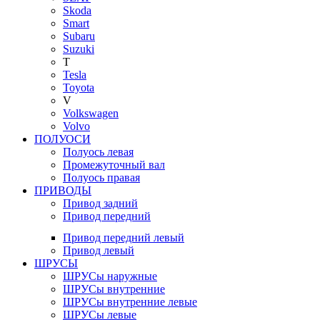
Skoda
Smart
Subaru
Suzuki
T
Tesla
Toyota
V
Volkswagen
Volvo
ПОЛУОСИ
Полуось левая
Промежуточный вал
Полуось правая
ПРИВОДЫ
Привод задний
Привод передний
Привод передний левый
Привод левый
ШРУСЫ
ШРУСы наружные
ШРУСы внутренние
ШРУСы внутренние левые
ШРУСы левые