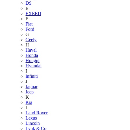
DS
E
EXEED
F
Fiat
Ford
G
Geely
H
Haval
Honda
Hongqi
Hyundai
I
Infiniti
J
Jaguar
Jeep
K
Kia
L
Land Rover
Lexus
Lincoln
Lynk & Co