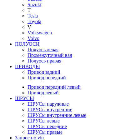
Suzuki
T
Tesla
Toyota
V
Volkswagen
Volvo
ПОЛУОСИ
Полуось левая
Промежуточный вал
Полуось правая
ПРИВОДЫ
Привод задний
Привод передний
Привод передний левый
Привод левый
ШРУСЫ
ШРУСы наружные
ШРУСы внутренние
ШРУСы внутренние левые
ШРУСы левые
ШРУСы передние
ШРУСы правые
Запрос по vin