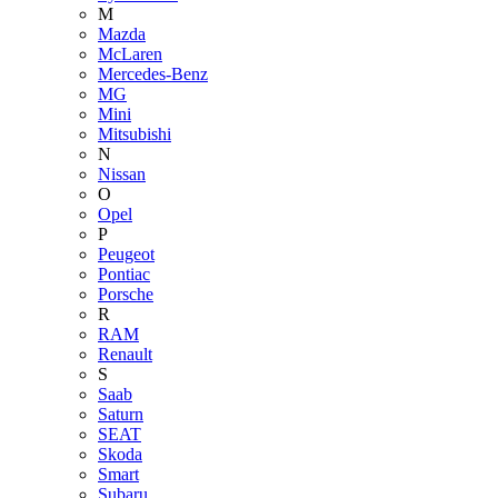
M
Mazda
McLaren
Mercedes-Benz
MG
Mini
Mitsubishi
N
Nissan
O
Opel
P
Peugeot
Pontiac
Porsche
R
RAM
Renault
S
Saab
Saturn
SEAT
Skoda
Smart
Subaru