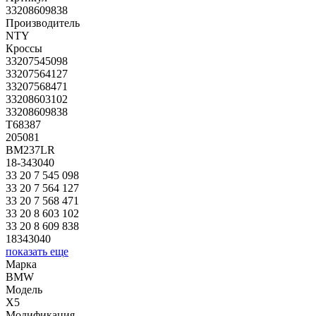
33208609838
Производитель
NTY
Кроссы
33207545098
33207564127
33207568471
33208603102
33208609838
T68387
205081
BM237LR
18-343040
33 20 7 545 098
33 20 7 564 127
33 20 7 568 471
33 20 8 603 102
33 20 8 609 838
18343040
показать еще
Марка
BMW
Модель
X5
Модификация