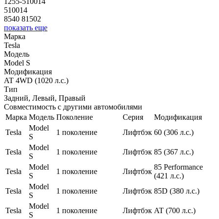
1255-510014
510014
8540 81502
показать еще
Марка
Tesla
Модель
Model S
Модификация
AT 4WD (1020 л.с.)
Тип
Задний, Левый, Правый
Совместимость с другими автомобилями
Марка
Модель
Поколение
Серия
Модификация
Model
Tesla
1 поколение
Лифтбэк
60 (306 л.с.)
S
Model
Tesla
1 поколение
Лифтбэк
85 (367 л.с.)
S
Model
85 Performance
Tesla
1 поколение
Лифтбэк
S
(421 л.с.)
Model
Tesla
1 поколение
Лифтбэк
85D (380 л.с.)
S
Model
Tesla
1 поколение
Лифтбэк
AT (700 л.с.)
S