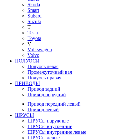
Skoda
Smart
Subaru
Suzuki
T
Tesla
Toyota
V
Volkswagen
Volvo
ПОЛУОСИ
Полуось левая
Промежуточный вал
Полуось правая
ПРИВОДЫ
Привод задний
Привод передний
Привод передний левый
Привод левый
ШРУСЫ
ШРУСы наружные
ШРУСы внутренние
ШРУСы внутренние левые
ШРУСы левые