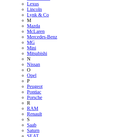
Lexus
Lincoln
Lynk & Co
M
Mazda
McLaren
Mercedes-Benz
MG
Mini
Mitsubishi
N
Nissan
O
Opel
P
Peugeot
Pontiac
Porsche
R
RAM
Renault
S
Saab
Saturn
SEAT