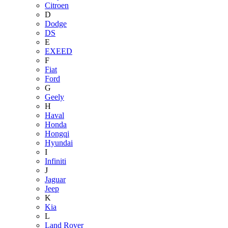
Citroen
D
Dodge
DS
E
EXEED
F
Fiat
Ford
G
Geely
H
Haval
Honda
Hongqi
Hyundai
I
Infiniti
J
Jaguar
Jeep
K
Kia
L
Land Rover