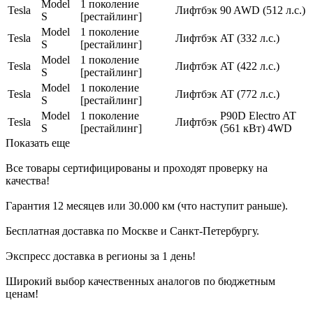
Model
1 поколение
Tesla
Лифтбэк
90 AWD (512 л.с.)
S
[рестайлинг]
Model
1 поколение
Tesla
Лифтбэк
AT (332 л.с.)
S
[рестайлинг]
Model
1 поколение
Tesla
Лифтбэк
AT (422 л.с.)
S
[рестайлинг]
Model
1 поколение
Tesla
Лифтбэк
AT (772 л.с.)
S
[рестайлинг]
Model
1 поколение
P90D Electro AT
Tesla
Лифтбэк
S
[рестайлинг]
(561 кВт) 4WD
Показать еще
Все товары сертифицированы и проходят проверку на
качества!
Гарантия 12 месяцев или 30.000 км (что наступит раньше).
Бесплатная доставка по Москве и Санкт-Петербургу.
Экспресс доставка в регионы за 1 день!
Широкий выбор качественных аналогов по бюджетным
ценам!