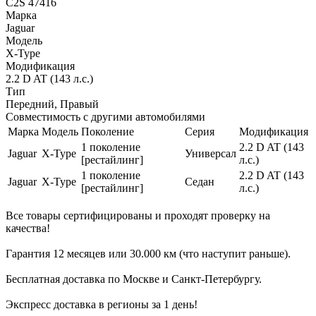
C2S 47416
Марка
Jaguar
Модель
X-Type
Модификация
2.2 D AT (143 л.с.)
Тип
Передний, Правый
Совместимость с другими автомобилями
Марка
Модель
Поколение
Серия
Модификация
1 поколение
2.2 D AT (143
Jaguar
X-Type
Универсал
[рестайлинг]
л.с.)
1 поколение
2.2 D AT (143
Jaguar
X-Type
Седан
[рестайлинг]
л.с.)
Все товары сертифицированы и проходят проверку на
качества!
Гарантия 12 месяцев или 30.000 км (что наступит раньше).
Бесплатная доставка по Москве и Санкт-Петербургу.
Экспресс доставка в регионы за 1 день!