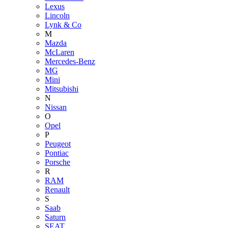
Lexus
Lincoln
Lynk & Co
M
Mazda
McLaren
Mercedes-Benz
MG
Mini
Mitsubishi
N
Nissan
O
Opel
P
Peugeot
Pontiac
Porsche
R
RAM
Renault
S
Saab
Saturn
SEAT