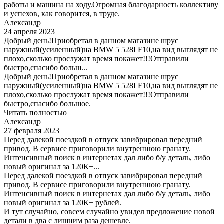
работы и машина на ходу.Огромная благодарность коллективу
и успехов, как говорится, в труде.
Александр
24 апреля 2023
Добрый день!Приобретал в данном магазине шрус
наружный(усиленный)на BMW 5 528I F10,на вид выглядят не
плохо,сколько прослужат время покажет!!!Отправили
быстро,спасибо больш...
Добрый день!Приобретал в данном магазине шрус
наружный(усиленный)на BMW 5 528I F10,на вид выглядят не
плохо,сколько прослужат время покажет!!!Отправили
быстро,спасибо большое.
Читать полностью
Александр
27 февраля 2023
Перед далекой поездкой в отпуск завибрировал передний
привод. В сервисе приговорили внутреннюю гранату.
Интенсивный поиск в интернетах дал либо б/у деталь, либо
новый оригинал за 120К+...
Перед далекой поездкой в отпуск завибрировал передний
привод. В сервисе приговорили внутреннюю гранату.
Интенсивный поиск в интернетах дал либо б/у деталь, либо
новый оригинал за 120К+ рублей.
И тут случайно, совсем случайно увидел предложение новой
детали в два с лишним раза дешевле.