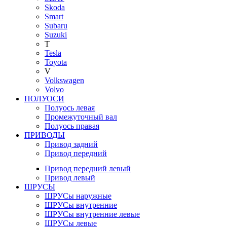
Skoda
Smart
Subaru
Suzuki
T
Tesla
Toyota
V
Volkswagen
Volvo
ПОЛУОСИ
Полуось левая
Промежуточный вал
Полуось правая
ПРИВОДЫ
Привод задний
Привод передний
Привод передний левый
Привод левый
ШРУСЫ
ШРУСы наружные
ШРУСы внутренние
ШРУСы внутренние левые
ШРУСы левые