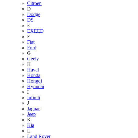
Citroen
D
Dodge
DS
E
EXEED
F
Fiat
Ford
G
Geely
H
Haval
Honda
Hongqi
Hyundai
I
Infiniti
J
Jaguar
Jeep
K
Kia
L
Land Rover