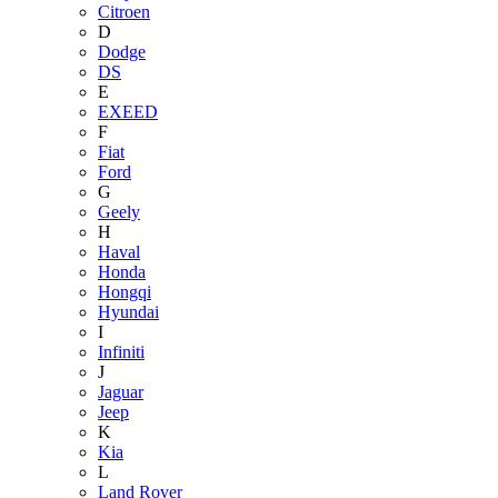
Citroen
D
Dodge
DS
E
EXEED
F
Fiat
Ford
G
Geely
H
Haval
Honda
Hongqi
Hyundai
I
Infiniti
J
Jaguar
Jeep
K
Kia
L
Land Rover