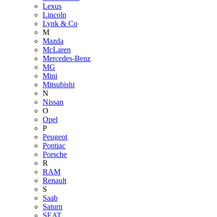
Lexus
Lincoln
Lynk & Co
M
Mazda
McLaren
Mercedes-Benz
MG
Mini
Mitsubishi
N
Nissan
O
Opel
P
Peugeot
Pontiac
Porsche
R
RAM
Renault
S
Saab
Saturn
SEAT