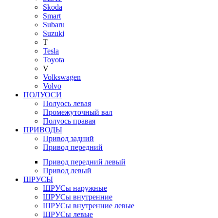
Skoda
Smart
Subaru
Suzuki
T
Tesla
Toyota
V
Volkswagen
Volvo
ПОЛУОСИ
Полуось левая
Промежуточный вал
Полуось правая
ПРИВОДЫ
Привод задний
Привод передний
Привод передний левый
Привод левый
ШРУСЫ
ШРУСы наружные
ШРУСы внутренние
ШРУСы внутренние левые
ШРУСы левые