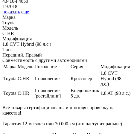
43410-F4050
T97018
показать еще
Марка
Toyota
Модель
C-HR
Модификация
1.8 CVT Hybrid (98 л.с.)
Тип
Передний, Правый
Совместимость с другими автомобилями
Марка
Модель
Поколение
Серия
Модификация
1.8 CVT
Toyota
C-HR
1 поколение
Кроссовер
Hybrid (98
л.с.)
1 поколение
Внедорожник
Toyota
C-HR
1.8 AT (98 л.с.)
[рестайлинг]
5 дв.
Все товары сертифицированы и проходят проверку на
качества!
Гарантия 12 месяцев или 30.000 км (что наступит раньше).