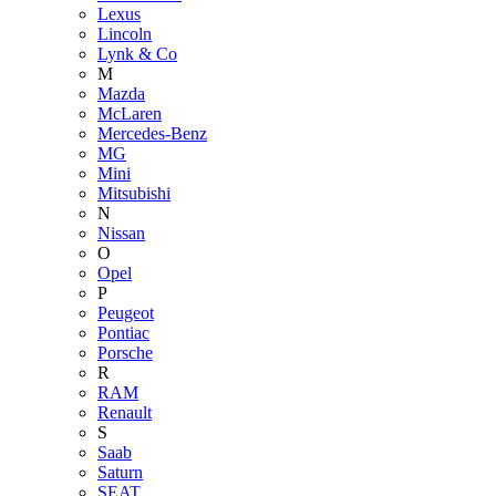
Lexus
Lincoln
Lynk & Co
M
Mazda
McLaren
Mercedes-Benz
MG
Mini
Mitsubishi
N
Nissan
O
Opel
P
Peugeot
Pontiac
Porsche
R
RAM
Renault
S
Saab
Saturn
SEAT