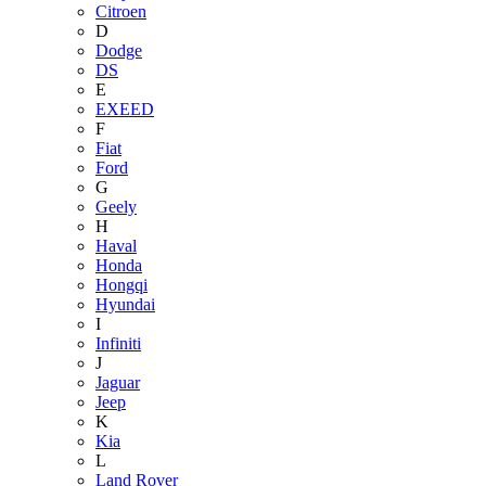
Citroen
D
Dodge
DS
E
EXEED
F
Fiat
Ford
G
Geely
H
Haval
Honda
Hongqi
Hyundai
I
Infiniti
J
Jaguar
Jeep
K
Kia
L
Land Rover