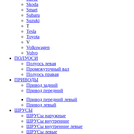
Skoda
Smart
Subaru
Suzuki
T
Tesla
Toyota
V
Volkswagen
Volvo
ПОЛУОСИ
Полуось левая
Промежуточный вал
Полуось правая
ПРИВОДЫ
Привод задний
Привод передний
Привод передний левый
Привод левый
ШРУСЫ
ШРУСы наружные
ШРУСы внутренние
ШРУСы внутренние левые
ШРУСы левые